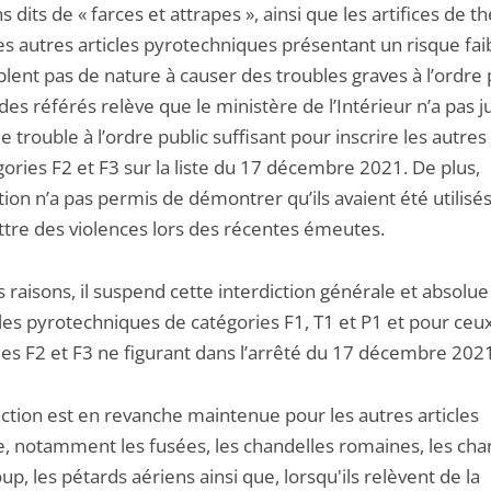
 dits de « farces et attrapes », ainsi que les artifices de t
les autres articles pyrotechniques présentant un risque fai
ent pas de nature à causer des troubles graves à l’ordre p
des référés relève que le ministère de l’Intérieur n’a pas j
e trouble à l’ordre public suffisant pour inscrire les autres 
ories F2 et F3 sur la liste du 17 décembre 2021. De plus,
ction n’a pas permis de démontrer qu’ils avaient été utilisé
re des violences lors des récentes émeutes.
 raisons, il suspend cette interdiction générale et absolu
cles pyrotechniques de catégories F1, T1 et P1 et pour ceu
ies F2 et F3 ne figurant dans l’arrêté du 17 décembre 202
iction est en revanche maintenue pour les autres articles
ce, notamment les fusées, les chandelles romaines, les cha
, les pétards aériens ainsi que, lorsqu'ils relèvent de la