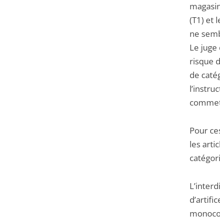
magasins
(T1) et 
ne sembl
Le juge 
risque d
de catég
l’instru
commett
Pour ces
les arti
catégor
L’interd
d’artifi
monocoup