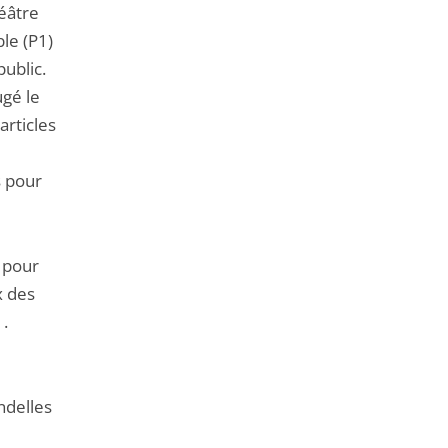
héâtre
ble (P1)
ublic.
ugé le
articles
s pour
e pour
x des
1.
ndelles