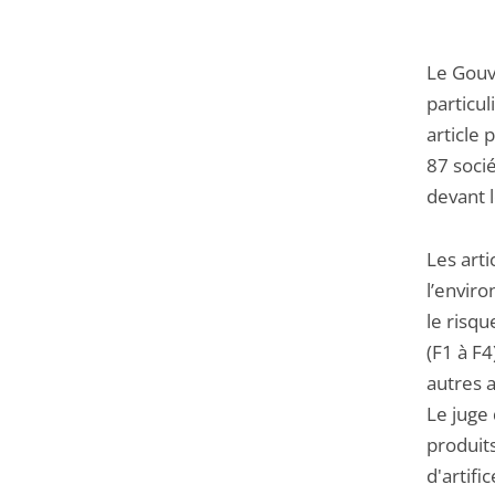
Le Gouve
particul
article
87 socié
devant l
Les arti
l’enviro
le risqu
(F1 à F4
autres a
Le juge 
produits
d'artifi