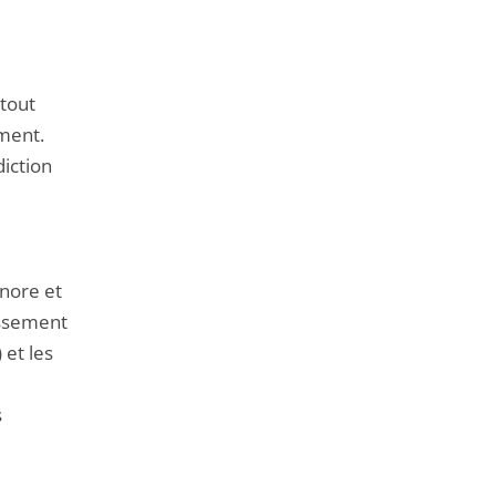
 tout
ement.
diction
onore et
tissement
 et les
s