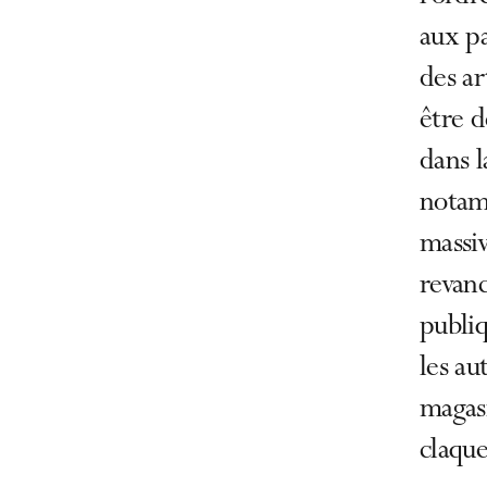
aux pa
des ar
être d
dans l
notamm
massiv
revanc
publiq
les au
magasi
claque