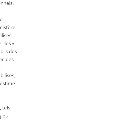
onnels.
de
nistère
ilisés
r les «
lors des
ion des
r
ilisés,
 estime
 tels
gies