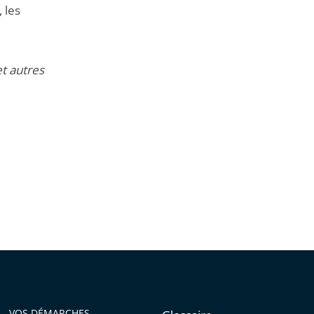
 les
t autres
VOS DÉMARCHES