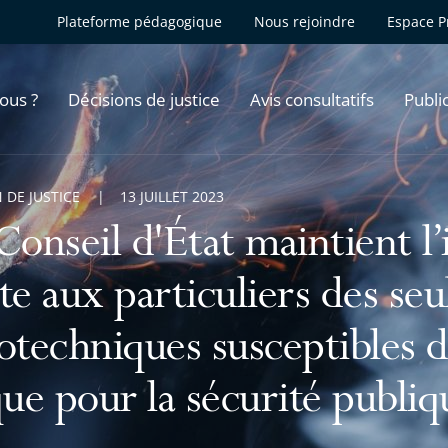
Plateforme pédagogique
Nous rejoindre
Espace P
ous ?
Décisions de justice
Avis consultatifs
Publi
 DE JUSTICE
13 JUILLET 2023
Conseil d'État maintient l’
te aux particuliers des seul
otechniques susceptibles d
que pour la sécurité publiq