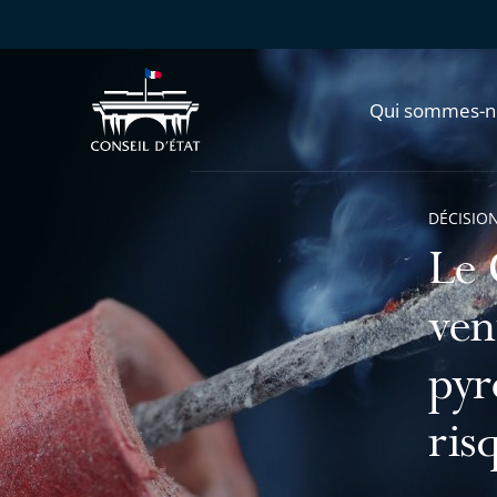
Qui sommes-n
DÉCISION
Le 
ven
pyr
ris