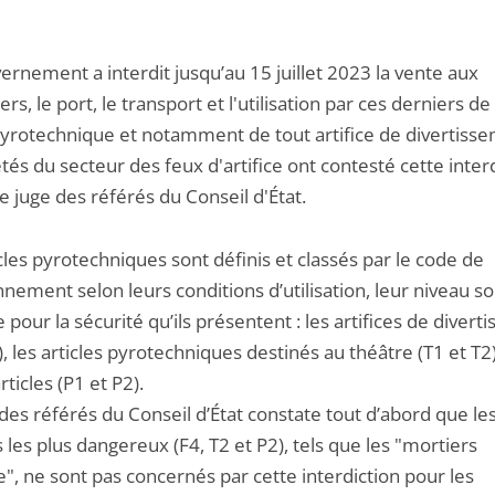
rnement a interdit jusqu’au 15 juillet 2023 la vente aux
iers, le port, le transport et l'utilisation par ces derniers de
 pyrotechnique et notamment de tout artifice de divertiss
tés du secteur des feux d'artifice ont contesté cette inter
e juge des référés du Conseil d'État.
cles pyrotechniques sont définis et classés par le code de
nnement selon leurs conditions d’utilisation, leur niveau s
e pour la sécurité qu’ils présentent : les artifices de diver
), les articles pyrotechniques destinés au théâtre (T1 et T2)
rticles (P1 et P2).
des référés du Conseil d’État constate tout d’abord que le
 les plus dangereux (F4, T2 et P2), tels que les "mortiers
ce", ne sont pas concernés par cette interdiction pour les