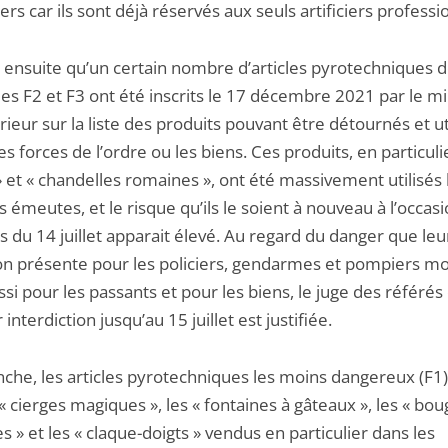
iers car ils sont déjà réservés aux seuls artificiers professi
e ensuite qu’un certain nombre d’articles pyrotechniques 
es F2 et F3 ont été inscrits le 17 décembre 2021 par le mi
érieur sur la liste des produits pouvant être détournés et ut
es forces de l’ordre ou les biens. Ces produits, en particulie
 et « chandelles romaines », ont été massivement utilisés 
 émeutes, et le risque qu’ils le soient à nouveau à l’occas
és du 14 juillet apparait élevé. Au regard du danger que leu
ion présente pour les policiers, gendarmes et pompiers mob
si pour les passants et pour les biens, le juge des référés
 interdiction jusqu’au 15 juillet est justifiée.
che, les articles pyrotechniques les moins dangereux (F1),
« cierges magiques », les « fontaines à gâteaux », les « bou
es » et les « claque-doigts » vendus en particulier dans les