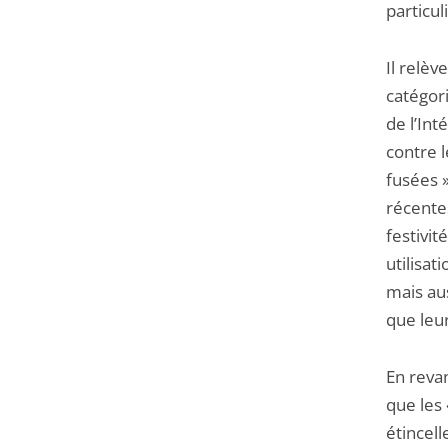
particul
Il relèv
catégori
de l’Int
contre l
fusées »
récentes
festivit
utilisat
mais aus
que leur
En revan
que les 
étincell