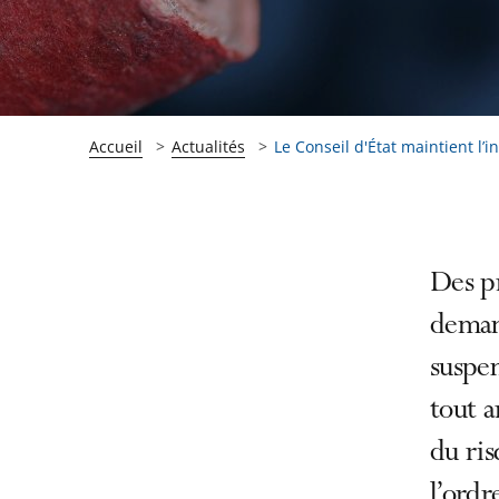
Accueil
Actualités
Le Conseil d'État maintient l’in
Passer
Passer
Des pr
la
la
demand
navigation
navigation
suspen
de
de
l'article
l'article
tout a
pour
pour
du ris
arriver
arriver
l’ordr
après
avant