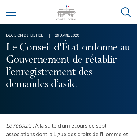
Ouvrir
Menu
la
modal
DÉCISION DE JUSTICE
29 AVRIL 2020
de
reche
Le Conseil d'État ordonne au
Gouvernement de rétablir
l’enregistrement des
demandes d’asile
Le recours :
À la suite d’un recours de sept
associations dont la Ligue des droits de l’Homme et