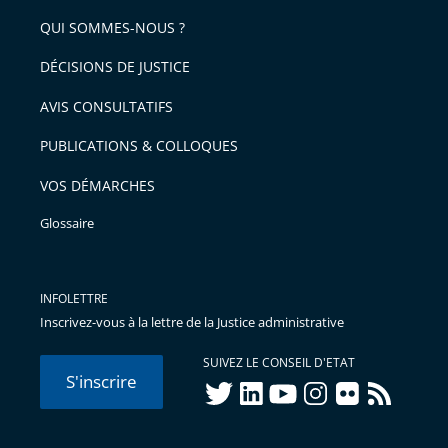
de
arriver
QUI SOMMES-NOUS ?
l'article
après
pour
DÉCISIONS DE JUSTICE
arriver
AVIS CONSULTATIFS
avant
PUBLICATIONS & COLLOQUES
VOS DÉMARCHES
Glossaire
INFOLETTRE
Inscrivez-vous à la lettre de la Justice administrative
SUIVEZ LE CONSEIL D'ETAT
S'inscrire
twitter
linkedIn
youtube
instagram
flickr
rss