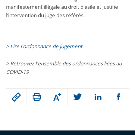
manifestement illégale au droit d'asile et justifie
l’intervention du juge des référés.
> Lire l'ordonnance de jugement
> Retrouvez l'ensemble des ordonnances liées au
COVID-19
Passer
Augmenter
le
ou
réduire
partage
Passer
la
taille
de
le
de
la
l'article
partage
police
pour