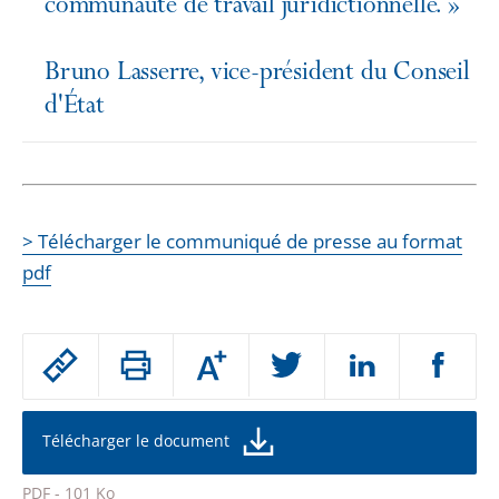
communauté de travail juridictionnelle. »
Bruno Lasserre, vice-président du Conseil
d'État
> Télécharger le communiqué de presse au format
pdf
Passer
Augmenter
le
ou
réduire
partage
la
taille
de
Télécharger le document
de
la
l'article
police
PDF - 101 Ko