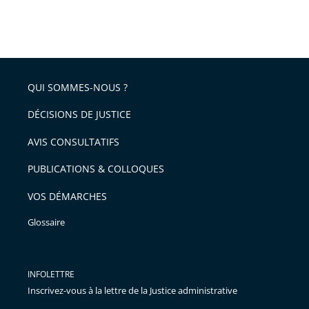
pour
Passer
arriver
le
après
partage
de
QUI SOMMES-NOUS ?
l'article
pour
DÉCISIONS DE JUSTICE
arriver
AVIS CONSULTATIFS
avant
PUBLICATIONS & COLLOQUES
VOS DÉMARCHES
Glossaire
INFOLETTRE
Inscrivez-vous à la lettre de la Justice administrative