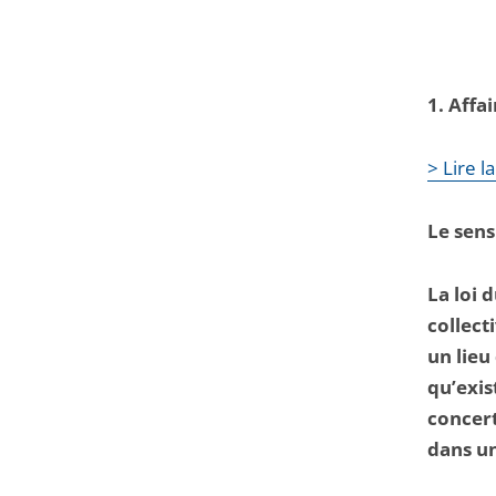
1. Affa
> Lire 
Le sens
La loi 
collect
un lieu
qu’exis
concert
dans un