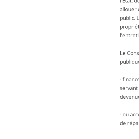
l'Etat,
allouer
public.
proprié
l'entret
Le Conse
publiqu
- financ
servant 
devenues
- ou ac
de répar