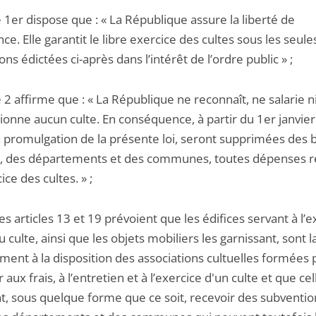
cle 1er dispose que : « La République assure la liberté de
ce. Elle garantit le libre exercice des cultes sous les seule
ions édictées ci-après dans l’intérêt de l’ordre public » ;
cle 2 affirme que : « La République ne reconnaît, ne salarie n
ionne aucun culte. En conséquence, à partir du 1er janvier
la promulgation de la présente loi, seront supprimées des
at, des départements et des communes, toutes dépenses re
cice des cultes. » ;
 les articles 13 et 19 prévoient que les édifices servant à l’
u culte, ainsi que les objets mobiliers les garnissant, sont l
ment à la disposition des associations cultuelles formées
 aux frais, à l’entretien et à l’exercice d'un culte et que cel
t, sous quelque forme que ce soit, recevoir des subventio