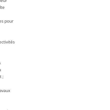
leur
lte
res pour
ectivités
s
u
 ;
ravaux