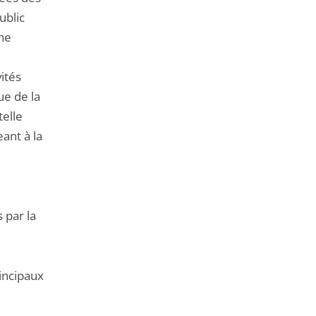
ublic
une
vités
ue de la
telle
ant à la
 par la
rincipaux