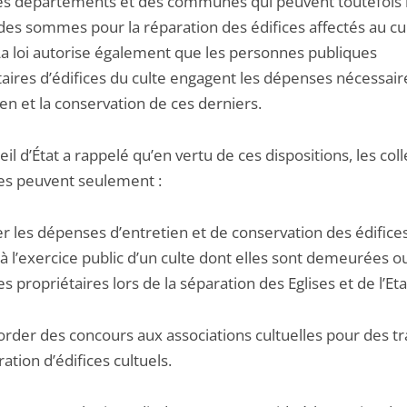
 des départements et des communes qui peuvent toutefois 
 des sommes pour la réparation des édifices affectés au cu
 La loi autorise également que les personnes publiques
taires d’édifices du culte engagent les dépenses nécessai
ien et la conservation de ces derniers.
il d’État a rappelé qu’en vertu de ces dispositions, les coll
es peuvent seulement :
er les dépenses d’entretien et de conservation des édifice
à l’exercice public d’un culte dont elles sont demeurées o
 propriétaires lors de la séparation des Eglises et de l’Etat
corder des concours aux associations cultuelles pour des t
ation d’édifices cultuels.