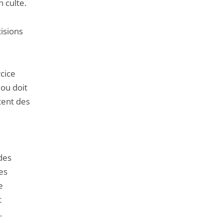
n culte.
isions
rcice
ou doit
tent des
des
ces
e
t
.