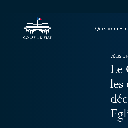
Qui sommes-n
DÉCISION
Le 
les
déc
Egl