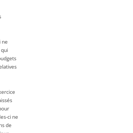
s
i ne
 qui
 budgets
latives
exercice
aissés
 pour
les-ci ne
ns de