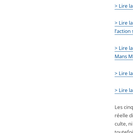
> Lire 
> Lire l
l’action
> Lire 
Mans M
> Lire 
> Lire l
Les cinq
réelle d
culte, n
toutefo