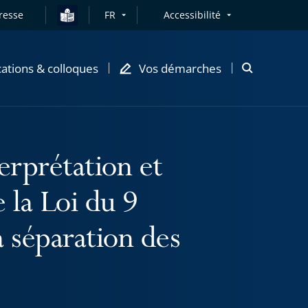
resse
FR
Accessibilité
cations & colloques
Vos démarches
Ouvrir
la
modale
de
recherche
terprétation et
e la Loi du 9
 séparation des