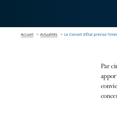
Accueil
Actualités
Le Conseil d’État précise l’inter
Passer
Passer
Par ci
la
la
apport
navigation
navigation
convie
de
de
l'article
l'article
concer
pour
pour
arriver
arriver
après
avant