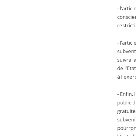
- l’arti
conscien
restrict
- l’arti
subvent
suivra 
de l'Et
à l'exer
- Enfin,
public d
gratuite
subvenir
pourron