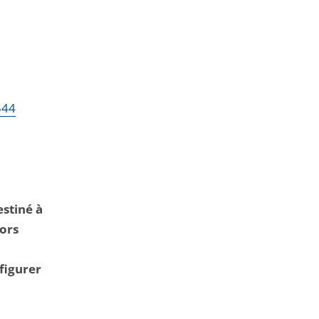
544
estiné à
lors
figurer