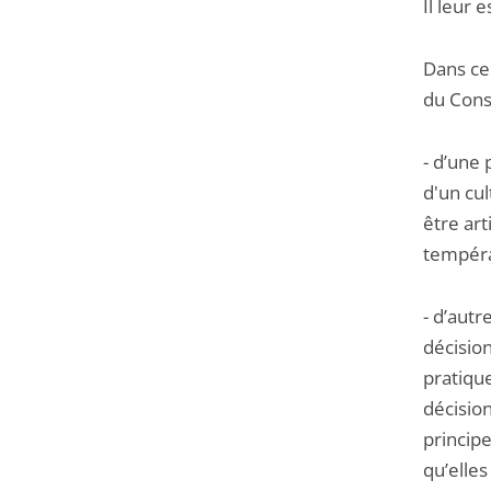
Il leur 
Dans ce
du Conse
- d’une 
d'un cu
être art
tempér
- d’autr
décision
pratique
décision
principe
qu’elles