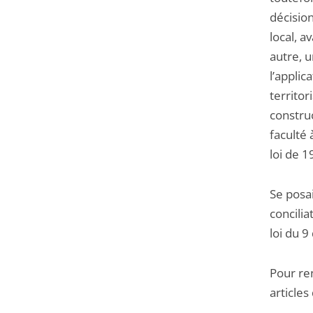
décision
local, a
autre, u
l’applic
territor
construc
faculté 
loi de 1
Se posai
concilia
loi du 
Pour ren
articles