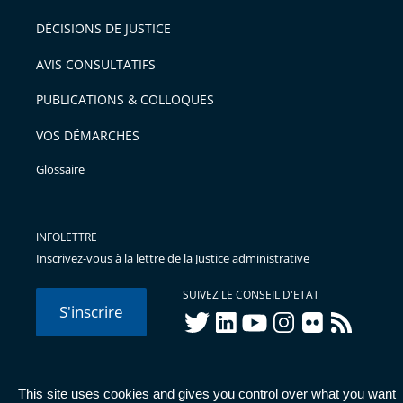
après
pour
DÉCISIONS DE JUSTICE
arriver
AVIS CONSULTATIFS
avant
PUBLICATIONS & COLLOQUES
VOS DÉMARCHES
Glossaire
INFOLETTRE
Inscrivez-vous à la lettre de la Justice administrative
SUIVEZ LE CONSEIL D'ETAT
S'inscrire
twitter
linkedIn
youtube
instagram
flickr
rss
This site uses cookies and gives you control over what you want