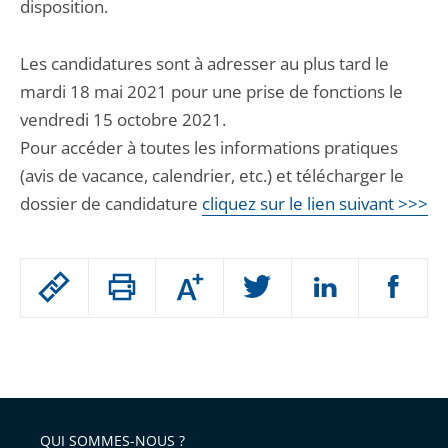
disposition.
Les candidatures sont à adresser au plus tard le
mardi 18 mai 2021 pour une prise de fonctions le
vendredi 15 octobre 2021.
Pour accéder à toutes les informations pratiques
(avis de vacance, calendrier, etc.) et télécharger le
dossier de candidature
cliquez sur le lien suivant >>>
Passer
Augmenter
le
ou
réduire
partage
Passer
la
taille
de
le
de
la
l'article
partage
police
pour
de
arriver
QUI SOMMES-NOUS ?
l'article