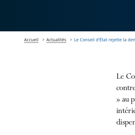
Accueil
Actualités
Le Conseil d'État rejette la de
Passer
Passer
Le Con
la
la
contr
navigation
navigation
» au p
de
de
l'article
l'article
intéri
pour
pour
dispen
arriver
arriver
après
avant