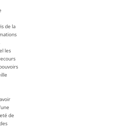
e
is de la
rmations
s
l les
 recours
 pouvoirs
ille
avoir
d’une
reté de
 des