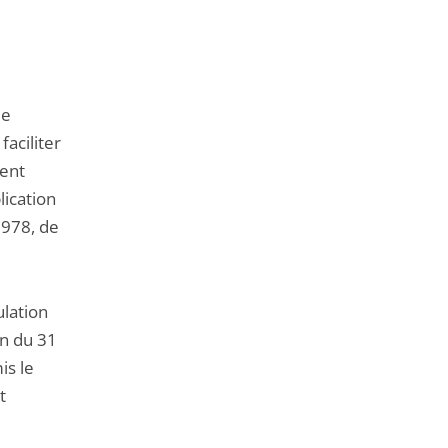
de
l'article
pour
arriver
de
avant
aciliter
ment
lication
 1978, de
ulation
on du 31
is le
t