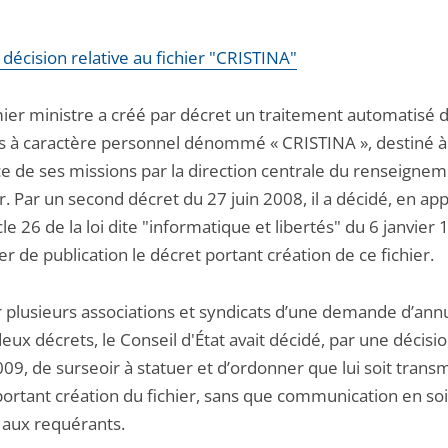
a décision relative au fichier "CRISTINA"
ier ministre a créé par décret un traitement automatisé 
 à caractère personnel dénommé « CRISTINA », destiné à f
ice de ses missions par la direction centrale du renseigne
r. Par un second décret du 27 juin 2008, il a décidé, en app
icle 26 de la loi dite "informatique et libertés" du 6 janvier
r de publication le décret portant création de ce fichier.
r plusieurs associations et syndicats d’une demande d’ann
eux décrets, le Conseil d'État avait décidé, par une décisi
2009, de surseoir à statuer et d’ordonner que lui soit transm
portant création du fichier, sans que communication en soi
aux requérants.