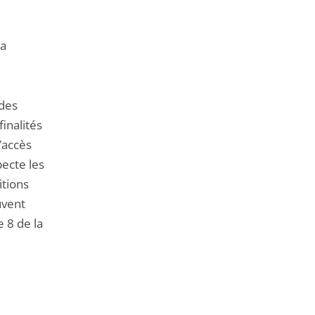
la
 des
inalités
’accès
pecte les
itions
uvent
e 8 de la