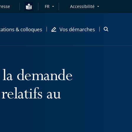
resse
FR
Accessibilité
cations & colloques
Vos démarches
Ouvrir
la
modale
de
recherche
e la demande
relatifs au