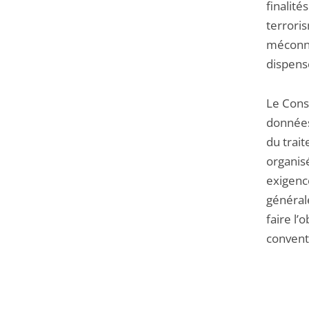
finalité
terroris
méconnaî
dispense
Le Conse
données
du trait
organisé
exigence
général
faire l’
conventi