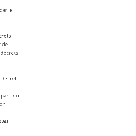
par le
crets
t de
s décrets
u décret
 part, du
ion
s au