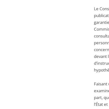
Le Conse
publicat
garantie
Commiss
consulta
personn
concerna
devant l
d’instru
hypothè
Faisant 
examiné 
part, qu
l’État e