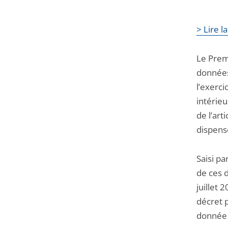
> Lire l
Le Prem
données
l’exerc
intérieu
de l’art
dispense
Saisi pa
de ces d
juillet 
décret 
donnée 