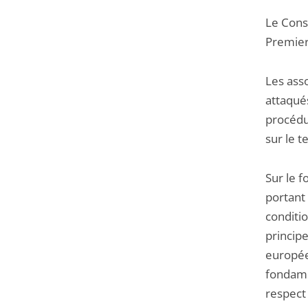
Le Conse
Premier 
Les ass
attaqué
procédur
sur le t
Sur le f
portant 
conditio
principe
europée
fondame
respect 