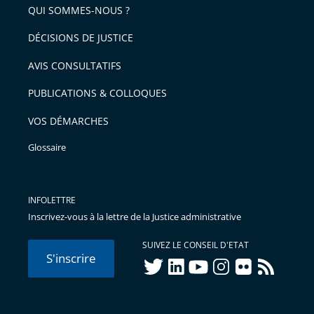
QUI SOMMES-NOUS ?
l'article
pour
DÉCISIONS DE JUSTICE
arriver
AVIS CONSULTATIFS
avant
PUBLICATIONS & COLLOQUES
VOS DÉMARCHES
Glossaire
INFOLETTRE
Inscrivez-vous à la lettre de la Justice administrative
SUIVEZ LE CONSEIL D'ETAT
S'inscrire
twitter
linkedIn
youtube
instagram
flickr
rss