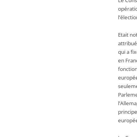
Le Conse
opérati
l’élect
Etait n
attribué
qui a f
en Franc
fonction
europée
seuleme
Parleme
l’Allema
principe
europé