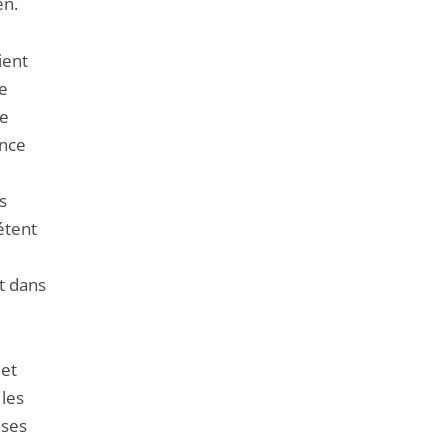
en.
ient
le
te
ance
s
pétent
t dans
 et
 les
uses