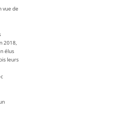
de
n vue de
l'article
pour
arriver
s
avant
in 2018,
n élus
ois leurs
ec
e
 un