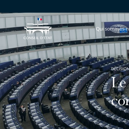
Qui sommes-n
DÉCISION
Le 
co