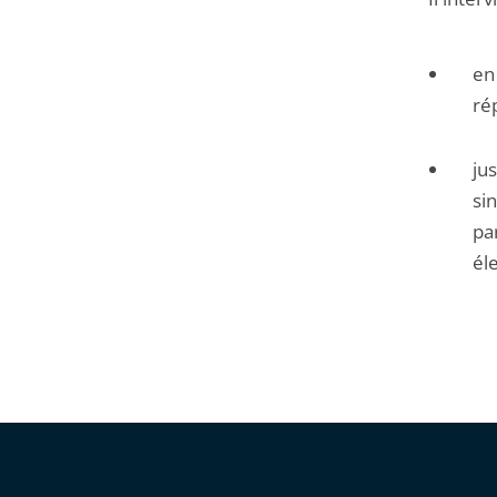
en
ré
jus
si
par
él