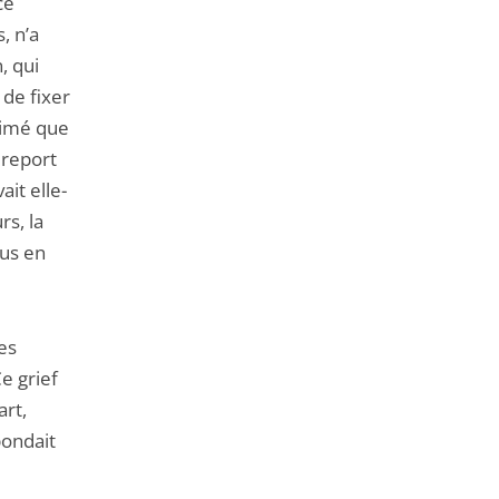
ce
, n’a
, qui
 de fixer
timé que
 report
ait elle-
rs, la
lus en
es
Ce grief
art,
pondait