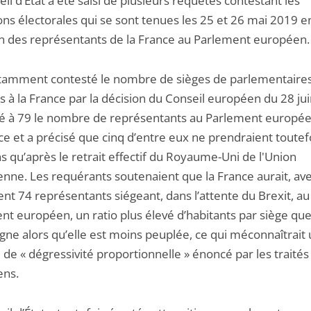
il d’État a été saisi de plusieurs requêtes contestant les
ons électorales qui se sont tenues les 25 et 26 mai 2019 e
ion des représentants de la France au Parlement européen.
otamment contesté le nombre de sièges de parlementaire
s à la France par la décision du Conseil européen du 28 ju
ixé à 79 le nombre de représentants au Parlement europée
e et a précisé que cinq d’entre eux ne prendraient toutef
s qu’après le retrait effectif du Royaume-Uni de l'Union
nne. Les requérants soutenaient que la France aurait, av
nt 74 représentants siégeant, dans l’attente du Brexit, au
nt européen, un ratio plus élevé d’habitants par siège qu
gne alors qu’elle est moins peuplée, ce qui méconnaîtrait
 de « dégressivité proportionnelle » énoncé par les traités
ens.