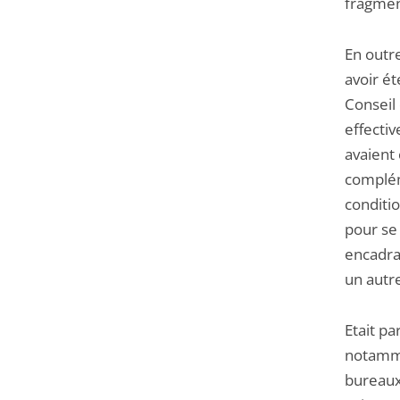
fragmen
En outre
avoir ét
Conseil 
effectiv
avaient 
complém
conditio
pour se
encadran
un autr
Etait pa
notammen
bureaux