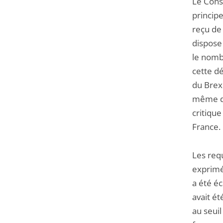
Le Conse
principe
reçu de 
dispose 
le nomb
cette dé
du Brexi
même déf
critiqu
France.
Les req
exprimés
a été éc
avait ét
au seuil