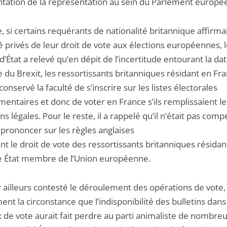
tation de la représentation au sein du Parlement europé
, si certains requérants de nationalité britannique affirma
é privés de leur droit de vote aux élections européennes, 
d’État a relevé qu’en dépit de l’incertitude entourant la da
e du Brexit, les ressortissants britanniques résidant en Fr
conservé la faculté de s’inscrire sur les listes électorales
entaires et donc de voter en France s’ils remplissaient le
ns légales. Pour le reste, il a rappelé qu’il n’était pas com
 prononcer sur les règles anglaises
t le droit de vote des ressortissants britanniques résidan
e État membre de l’Union européenne.
r ailleurs contesté le déroulement des opérations de vote,
t la circonstance que l’indisponibilité des bulletins dans
 de vote aurait fait perdre au parti animaliste de nombre