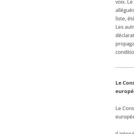
voix. L
allégué
liste, é
Les aut
déclarat
propaga
conditi
Le Cons
europé
Le Conse
européen
Il inter