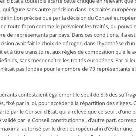
il d’État a toutefois écarté cette critique en relevant que 
, qui figure sans autre précision dans les traités européens
définition précise que par la décision du Conseil européen
de toute façon comme le prévoient les traités, du pouvoir
re de représentants par pays. Dans ces conditions, il a es
cision avait fait le choix de déroger, dans l’hypothèse d’un
t et à titre transitoire, aux règles de composition qu’elle av
inies, sans méconnaître les traités européens. Par ailleu
e n’était pas fondée pour le nombre de 79 représentants é
uérants contestaient également le seuil de 5% des suffrag
, fixé par la loi, pour accéder à la répartition des sièges. 
arté par le Conseil d’État, qui a relevé que ce seuil, d’une p
é validé par le Conseil constitutionnel, d’autre part, corres
 maximal autorisé par le droit européen afin d’éviter une