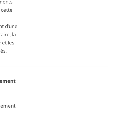
ements
 cette
nt d’une
aire, la
 et les
és.
rlement
rlement