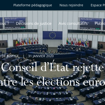
Plateforme pédagogique
Nous rejoindre
Espace P
ous ?
Décisions de justice
Avis consultatifs
Publi
 DE JUSTICE
31 JANVIER 2020
Conseil d’État rejette
ntre les élections eur