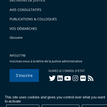
DÉCISIONS DE JUSTICE
arriver
AVIS CONSULTATIFS
avant
PUBLICATIONS & COLLOQUES
VOS DÉMARCHES
Glossaire
INFOLETTRE
Inscrivez-vous à la lettre de la Justice administrative
SUIVEZ LE CONSEIL D'ETAT
S'inscrire
twitter
linkedIn
youtube
instagram
flickr
rss
This site uses cookies and gives you control over what you want
© Conseil d'État 2026 -
Mentions légales
-
Cookies
-
Données
to activate
personnelles
-
Publications administratives
-
Accessibilité :