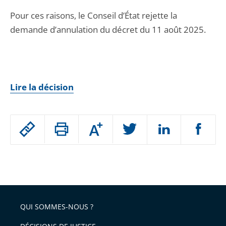
Pour ces raisons, le Conseil d’État rejette la
demande d’annulation du décret du 11 août 2025.
Lire la décision
Passer
Augmenter
le
ou
réduire
partage
Passer
la
taille
de
le
de
la
l'article
partage
police
pour
de
arriver
QUI SOMMES-NOUS ?
l'article
après
pour