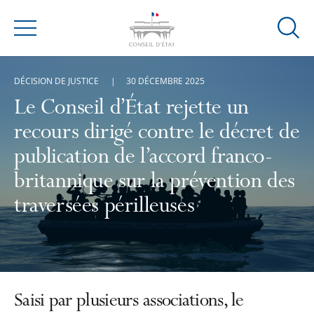
Ouvrir
Menu
la
modal
DÉCISION DE JUSTICE
30 DÉCEMBRE 2025
de
reche
Le Conseil d’État rejette un
recours dirigé contre le décret de
publication de l’accord franco-
britannique sur la prévention des
traversées périlleuses
Saisi par plusieurs associations, le