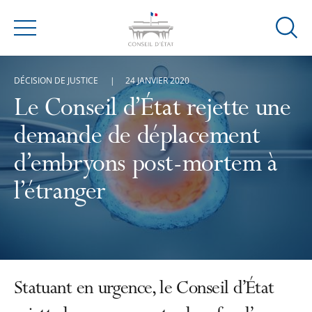
Ouvrir
Menu
la
modal
DÉCISION DE JUSTICE
24 JANVIER 2020
de
reche
Le Conseil d’État rejette une
demande de déplacement
d’embryons post-mortem à
l’étranger
Statuant en urgence, le Conseil d’État