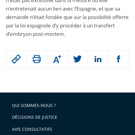
n’était pas excessive dans la mesure où elle
n’entretenait aucun lien avec l’Espagne, et que sa
demande n’était fondée que sur la possibilité offerte
par la loi espagnole d’y procéder à un transfert
d’embryon post-mortem.
Passer
Augmenter
le
ou
réduire
partage
Passer
la
taille
de
le
de
la
l'article
partage
police
pour
de
arriver
QUI SOMMES-NOUS ?
l'article
après
pour
DÉCISIONS DE JUSTICE
arriver
AVIS CONSULTATIFS
avant