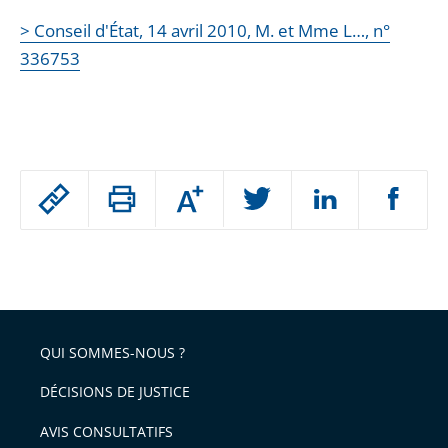
> Conseil d'État, 14 avril 2010, M. et Mme L…, n°
336753
Passer
Augmenter
le
ou
réduire
partage
Passer
la
taille
de
le
de
la
l'article
partage
police
pour
de
arriver
QUI SOMMES-NOUS ?
l'article
après
pour
DÉCISIONS DE JUSTICE
arriver
AVIS CONSULTATIFS
avant