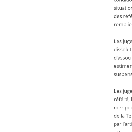
situatio
des réf
remplie
Les juge
dissolut
d’associ
estimen
suspens
Les juge
référé, 
mer pour
de la T
par l’ar