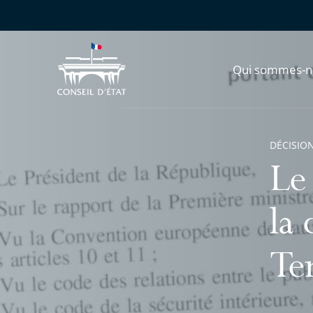
Qui sommes-n
DÉCISION
Le
la
Te