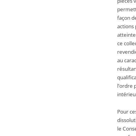
pièces v
permett
façon de
actions
atteinte
ce colle
revendi
au cara
résultan
qualifi
l’ordre 
intérie
Pour ces
dissolut
le Conse