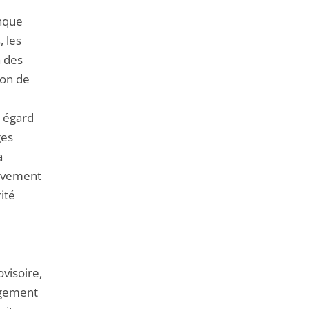
onque
, les
à des
ion de
u égard
ges
a
ravement
rité
visoire,
jugement