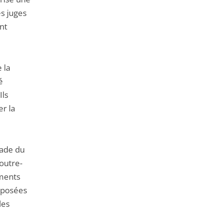
es juges
nt
 la
é
Ils
r la
tade du
 outre-
ements
s posées
 les