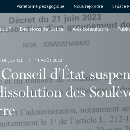
Plateforme pédagogique
Nous rejoindre
Espace P
ous ?
Décisions de justice
Avis consultatifs
Publi
 DE JUSTICE
11 AOÛT 2023
 Conseil d’État suspen
 dissolution des Soulè
rre