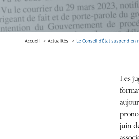
Accueil
Actualités
Le Conseil d’État suspend en ré
Passer
Passer
Les ju
la
la
format
navigation
navigation
aujour
de
de
l'article
l'article
pronon
pour
pour
juin d
arriver
arriver
associ
après
avant