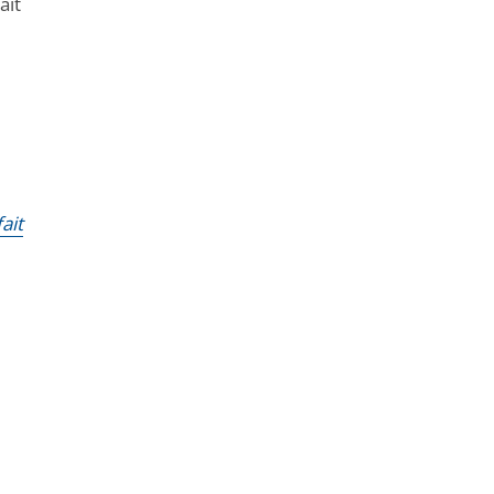
ait
ait