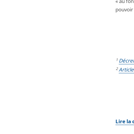
« au fon
pouvoir
1
Décret
2
Articl
Lire la