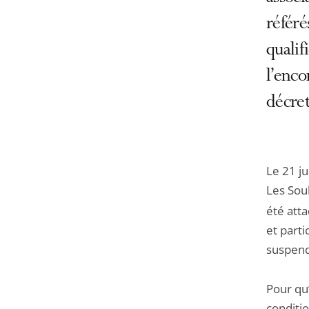
référé
qualif
l’enco
décret
Le 21 ju
Les Sou
été atta
et part
suspend
Pour qu’
conditi