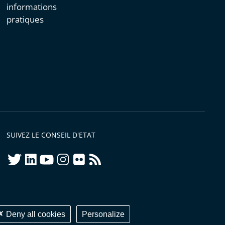
informations
pratiques
SUIVEZ LE CONSEIL D'ETAT
twitter
linkedIn
youtube
instagram
flickr
rss
ellement conforme
Deny all cookies
Personalize