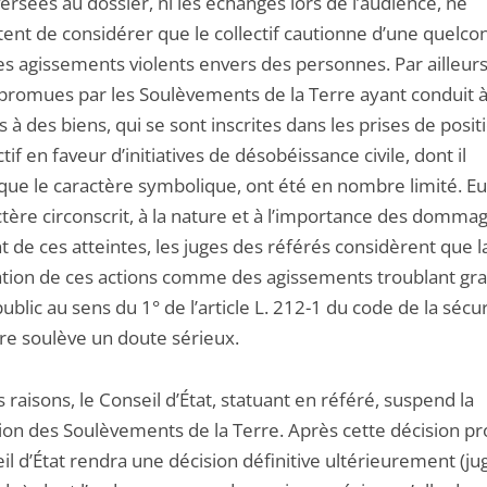
ersées au dossier, ni les échanges lors de l’audience, ne
ent de considérer que le collectif cautionne d’une quelc
s agissements violents envers des personnes. Par ailleurs
 promues par les Soulèvements de la Terre ayant conduit 
s à des biens, qui se sont inscrites dans les prises de posit
ctif en faveur d’initiatives de désobéissance civile, dont il
que le caractère symbolique, ont été en nombre limité. E
ctère circonscrit, à la nature et à l’importance des domma
t de ces atteintes, les juges des référés considèrent que l
cation de ces actions comme des agissements troublant g
public au sens du 1° de l’article L. 212-1 du code de la sécu
ure soulève un doute sérieux.
 raisons, le Conseil d’État, statuant en référé, suspend la
ion des Soulèvements de la Terre. Après cette décision pro
il d’État rendra une décision définitive ultérieurement (