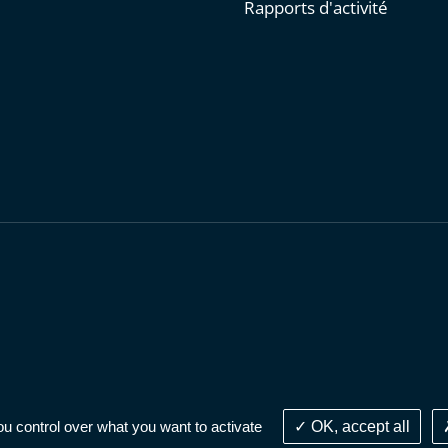
Rapports d'activité
personnelles
-
Publications administratives
-
Accessibilité : parti
ou control over what you want to activate
OK, accept all