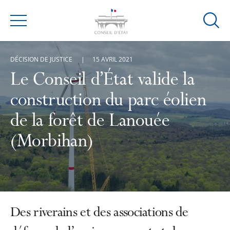
Ouvrir
Menu
la
modal
DÉCISION DE JUSTICE
15 AVRIL 2021
de
reche
Le Conseil d’État valide la
construction du parc éolien
de la forêt de Lanouée
(Morbihan)
Des riverains et des associations de