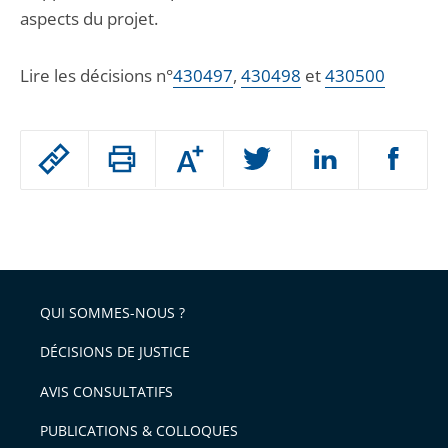
aspects du projet.
Lire les décisions n°
430497
,
430498
et
430500
Passer
Augmenter
le
ou
réduire
partage
Passer
la
taille
de
le
de
la
l'article
partage
police
pour
de
arriver
QUI SOMMES-NOUS ?
l'article
après
pour
DÉCISIONS DE JUSTICE
arriver
AVIS CONSULTATIFS
avant
PUBLICATIONS & COLLOQUES