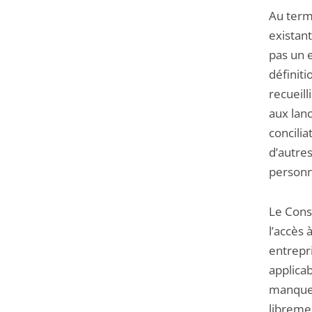
Au terme
existant
pas un 
définit
recueill
aux lan
concilia
d’autres
personn
Le Conse
l’accès 
entrepr
applicab
manquem
libremen