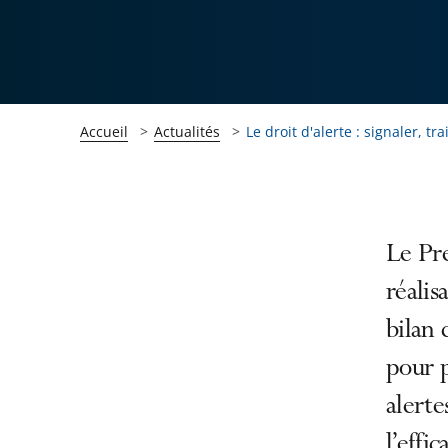
Accueil
Actualités
Le droit d'alerte : signaler, tr
Passer
Passer
Le Pre
la
la
réalis
navigation
navigation
bilan 
de
de
l'article
l'article
pour p
pour
pour
alerte
arriver
arriver
l’effi
après
avant