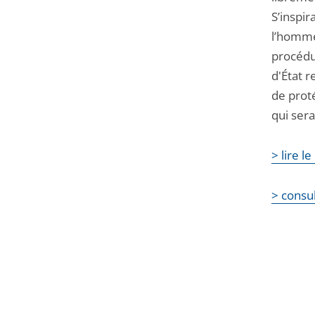
S’inspi
l’homme
procédu
d'État 
de prot
qui sera
> lire l
> consul