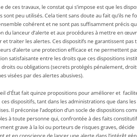
 de ces travaux, le constat qui s’impose est que les dispos
s sont peu utilisés. Cela tient sans doute au fait qu’ils ne 
ensemble cohérent et ne sont pas suffisamment précis qua
ion du lanceur d’alerte et aux procédures à mettre en œuv
ir et traiter les alertes. Ces dispositifs ne garantissent pas
ceurs d’alerte une protection efficace et ne permettent pa
tion satisfaisante entre les droits que ces dispositions insti
 droits ou obligations (secrets protégés pénalement, droit
es visées par des alertes abusives).
il d'État fait quinze propositions pour améliorer et facilit
à ces dispositifs, tant dans les administrations que dans les
ises. Il préconise l’adoption d’un socle de dispositions c
les à toute personne qui, confrontée à des faits constituti
ent grave à la loi ou porteurs de risques graves, décide
t et en conscience de lancer une alerte dans l’intérêt gén