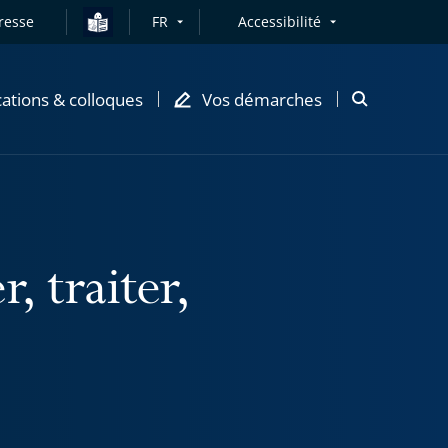
resse
FR
Accessibilité
cations & colloques
Vos démarches
Ouvrir
la
modale
de
recherche
r, traiter,