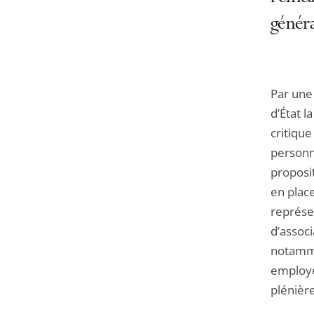
généra
Par une 
d’État l
critiqu
personn
proposit
en plac
représe
d’associ
notamme
employe
plénière