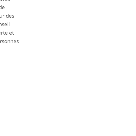
 de
ur des
nseil
rte et
ersonnes