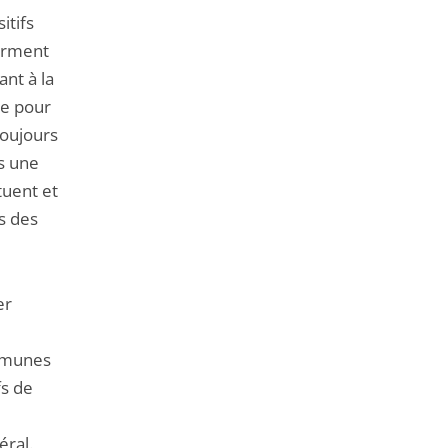
itifs
forment
nt à la
re pour
 toujours
s une
tuent et
s des
er
ommunes
fs de
éral.