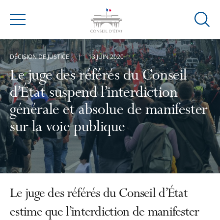
Ouvrir
Menu
la
modal
DÉCISION DE JUSTICE
13 JUIN 2020
de
reche
Le juge des référés du Conseil
d’État suspend l’interdiction
générale et absolue de manifester
sur la voie publique
Le juge des référés du Conseil d’État
estime que l’interdiction de manifester