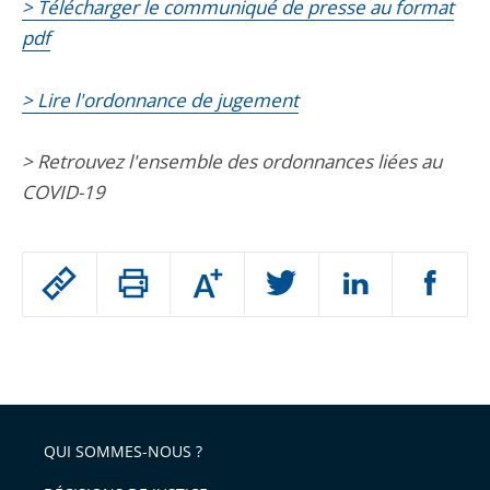
> Télécharger le communiqué de presse au format
pdf
> Lire l'ordonnance de jugement
> Retrouvez l'ensemble des ordonnances liées au
COVID-19
Passer
Augmenter
le
ou
réduire
partage
Passer
la
taille
de
le
de
la
l'article
partage
police
pour
de
arriver
QUI SOMMES-NOUS ?
l'article
après
pour