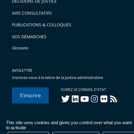
DÉCISIONS DE JUSTICE
arriver
AVIS CONSULTATIFS
avant
PUBLICATIONS & COLLOQUES
VOS DÉMARCHES
Glossaire
INFOLETTRE
Inscrivez-vous à la lettre de la Justice administrative
SUIVEZ LE CONSEIL D'ETAT
S'inscrire
twitter
linkedIn
youtube
instagram
flickr
rss
This site uses cookies and gives you control over what you want
© Conseil d'État 2026 -
Mentions légales
-
Cookies
-
Données
to activate
personnelles
-
Publications administratives
-
Accessibilité :