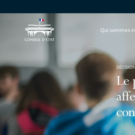
Qui sommes-n
DÉCISION
Le 
aff
con