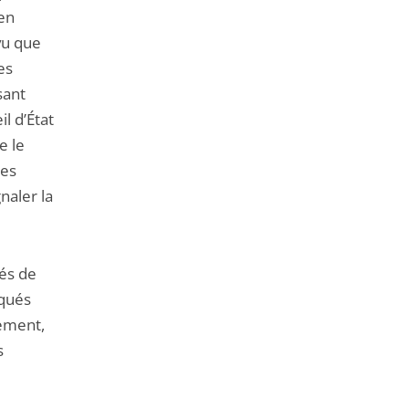
 en
vu que
es
sant
il d’État
e le
des
naler la
és de
aqués
nement,
s