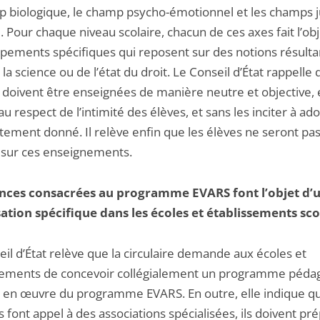
p biologique, le champ psycho-émotionnel et les champs j
l. Pour chaque niveau scolaire, chacun de ces axes fait l’ob
pements spécifiques qui reposent sur des notions résulta
e la science ou de l’état du droit. Le Conseil d’État rappelle
i doivent être enseignées de manière neutre et objective,
 au respect de l’intimité des élèves, et sans les inciter à ad
ement donné. Il relève enfin que les élèves ne seront pa
 sur ces enseignements.
ances consacrées au programme EVARS font l’objet d’
ation spécifique dans les écoles et établissements sco
il d’État relève que la circulaire demande aux écoles et
sements de concevoir collégialement un programme péda
 en œuvre du programme EVARS. En outre, elle indique q
ls font appel à des associations spécialisées, ils doivent pr