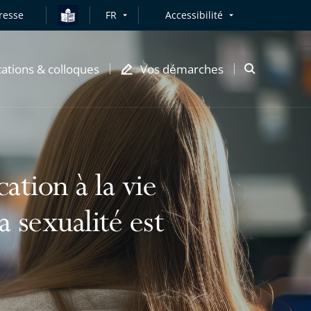
resse
FR
Accessibilité
cations & colloques
Vos démarches
Ouvrir
la
modale
de
recherche
tion à la vie
la sexualité est