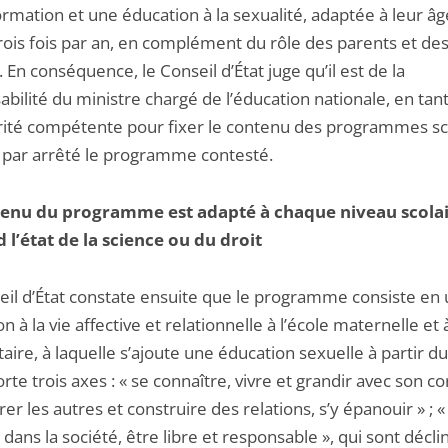
rmation et une éducation à la sexualité, adaptée à leur âg
rois fois par an, en complément du rôle des parents et de
. En conséquence, le Conseil d’État juge qu’il est de la
bilité du ministre chargé de l’éducation nationale, en tan
rité compétente pour fixer le contenu des programmes sco
r par arrêté le programme contesté.
tenu du programme est adapté à chaque niveau scolai
 l’état de la science ou du droit
eil d’État constate ensuite que le programme consiste en
n à la vie affective et relationnelle à l’école maternelle et à
ire, à laquelle s’ajoute une éducation sexuelle à partir du
rte trois axes : « se connaître, vivre et grandir avec son cor
er les autres et construire des relations, s’y épanouir » ; «
 dans la société, être libre et responsable », qui sont décl