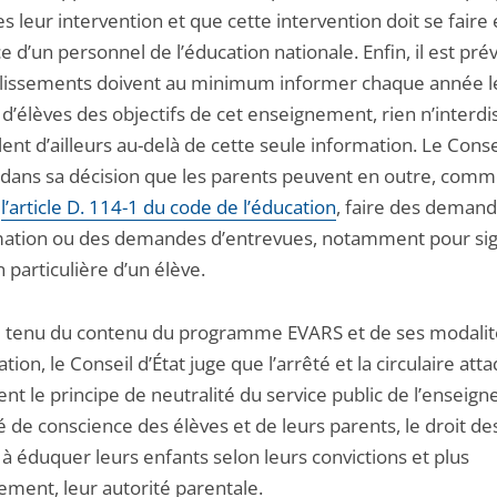
es leur intervention et que cette intervention doit se faire
 d’un personnel de l’éducation nationale. Enfin, il est pré
blissements doivent au minimum informer chaque année l
d’élèves des objectifs de cet enseignement, rien n’interdi
illent d’ailleurs au-delà de cette seule information. Le Conse
 dans sa décision que les parents peuvent en outre, comm
t
l’article D. 114-1 du code de l’éducation
, faire des deman
mation ou des demandes d’entrevues, notamment pour sig
n particulière d’un élève.
tenu du contenu du programme EVARS et de ses modalit
tion, le Conseil d’État juge que l’arrêté et la circulaire att
nt le principe de neutralité du service public de l’enseig
té de conscience des élèves et de leurs parents, le droit de
à éduquer leurs enfants selon leurs convictions et plus
ement, leur autorité parentale.