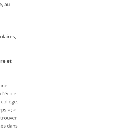
e, au
s
t
laires,
re et
 une
 l’école
 collège.
ps » ; «
 trouver
inés dans