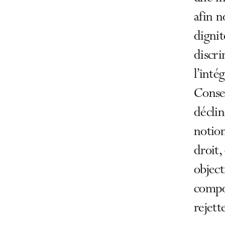
afin n
dignit
discri
l’inté
Conse
déclin
notion
droit,
object
compor
rejett