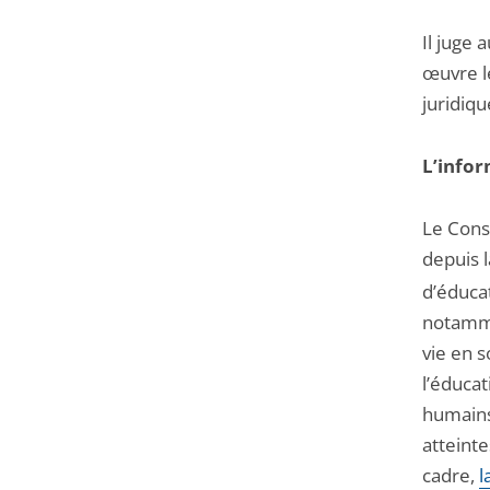
Il juge 
œuvre l
juridiq
L’infor
Le Conse
depuis l
d’éducat
notamme
vie en s
l’éducat
humains 
atteinte
cadre,
l