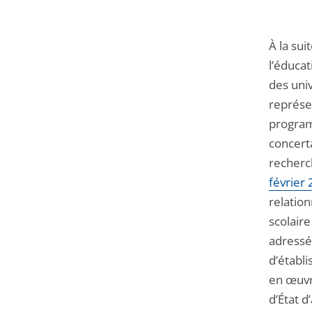
À la su
l’éducat
des univ
représe
program
concerta
recherc
février
relation
scolaire
adress
d’établ
en œuvr
d’État 