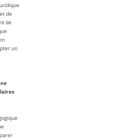
uridique
jet de
nt de
 que
 en
opter un
s
une
laires
gogique
ue
éparer