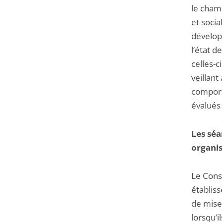
le cham
et socia
dévelop
l’état d
celles-c
veillant
comport
évalués
Les sé
organis
Le Conse
établis
de mise
lorsqu’i