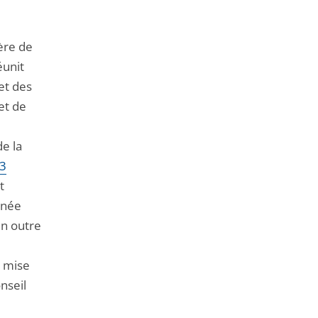
ère de
éunit
et des
et de
de la
 3
t
nnée
en outre
e mise
nseil