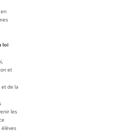
t en
rmes
 loi
i,
ion et
et de la
s
enir les
ce
x élèves