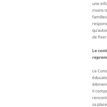
une info
moins t
familles
responsa
qu’auto
de fixe
Le con
reprend
Le Cons
éducatio
élémenta
Il compo
rencontr
sa place