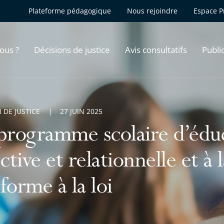
Plateforme pédagogique
Nous rejoindre
Espace P
ous ?
Décisions de justice
Avis consultatifs
Publi
 DE JUSTICE
27 JUIN 2025
programme scolaire d’éduca
ective et relationnelle et à 
forme à la loi