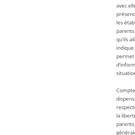
avec ell
présence
les éta
parents 
qu’ils a
indique
perme
d’infor
situatio
Compte 
dispensa
respecte
la liber
parents 
général