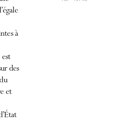
Passer
’égale
le
partage
de
intes à
l'article
pour
 est
arriver
avant
sur des
 du
e et
d’État