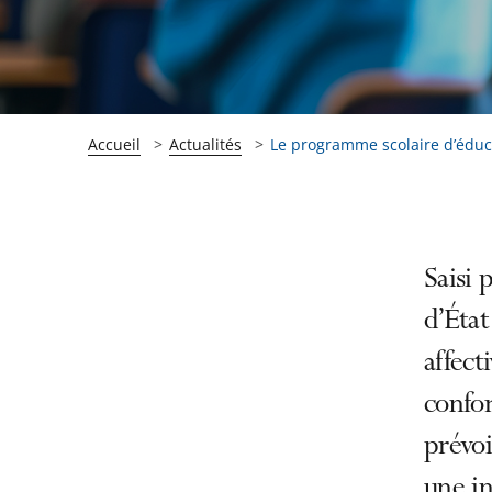
Accueil
Actualités
Le programme scolaire d’éducat
Passer
Passer
Saisi 
la
la
d’État
navigation
navigation
affect
de
de
l'article
l'article
confor
pour
pour
prévoi
arriver
arriver
une i
après
avant