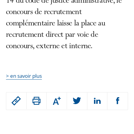
14 du code de justice administrative, le
concours de recrutement
complémentaire laisse la place au
recrutement direct par voie de
concours, externe et interne.
> en savoir plus
Passer
Augmenter
le
ou
réduire
partage
Passer
la
taille
de
le
de
la
l'article
partage
police