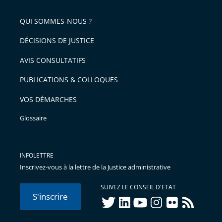
pour
de
arriver
QUI SOMMES-NOUS ?
l'article
après
pour
DÉCISIONS DE JUSTICE
arriver
AVIS CONSULTATIFS
avant
PUBLICATIONS & COLLOQUES
VOS DÉMARCHES
Glossaire
INFOLETTRE
Inscrivez-vous à la lettre de la Justice administrative
SUIVEZ LE CONSEIL D'ETAT
S'inscrire
twitter
linkedIn
youtube
instagram
flickr
rss