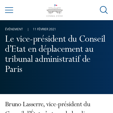
Ouvrir
Menu
la
modal
ÉVÉNEMENT
11 FÉVRIER 2021
de
reche
Le vice-président du Conseil
d’Etat en déplacement au
tribunal administratif de
Paris
Bruno Lasserre, vice-président du