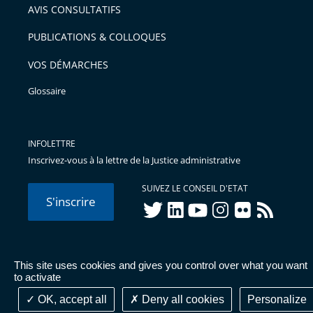
AVIS CONSULTATIFS
avant
PUBLICATIONS & COLLOQUES
VOS DÉMARCHES
Glossaire
INFOLETTRE
Inscrivez-vous à la lettre de la Justice administrative
SUIVEZ LE CONSEIL D'ETAT
S'inscrire
twitter
linkedIn
youtube
instagram
flickr
rss
This site uses cookies and gives you control over what you want
© Conseil d'État 2026 -
Mentions légales
-
Cookies
-
Données
to activate
personnelles
-
Publications administratives
-
Accessibilité :
partiellement conforme
OK, accept all
Deny all cookies
Personalize