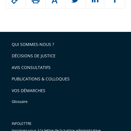
Augmenter
le
ou
réduire
partage
Passer
la
taille
de
le
de
la
l'article
partage
police
pour
de
arriver
QUI SOMMES-NOUS ?
l'article
après
pour
DÉCISIONS DE JUSTICE
arriver
AVIS CONSULTATIFS
avant
PUBLICATIONS & COLLOQUES
VOS DÉMARCHES
Glossaire
INFOLETTRE
Inscrivez-vous à la lettre de la Justice administrative