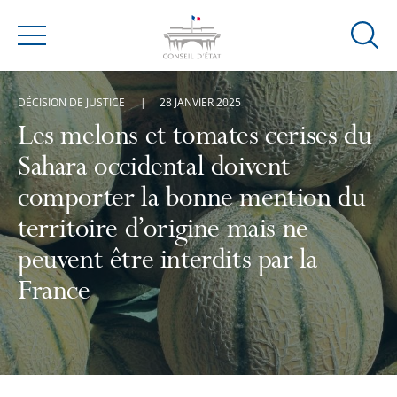
Ouvrir
Menu
la
modal
DÉCISION DE JUSTICE
28 JANVIER 2025
de
reche
Les melons et tomates cerises du
Sahara occidental doivent
comporter la bonne mention du
territoire d’origine mais ne
peuvent être interdits par la
France