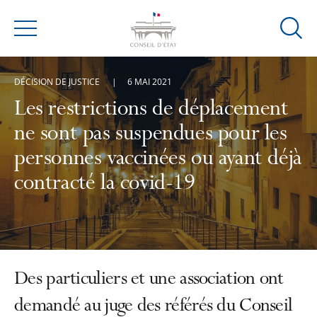
Ouvrir
Menu
la
modal
DÉCISION DE JUSTICE
6 MAI 2021
de
reche
Les restrictions de déplacement
ne sont pas suspendues pour les
personnes vaccinées ou ayant déjà
contracté la covid-19
Des particuliers et une association ont
demandé au juge des référés du Conseil