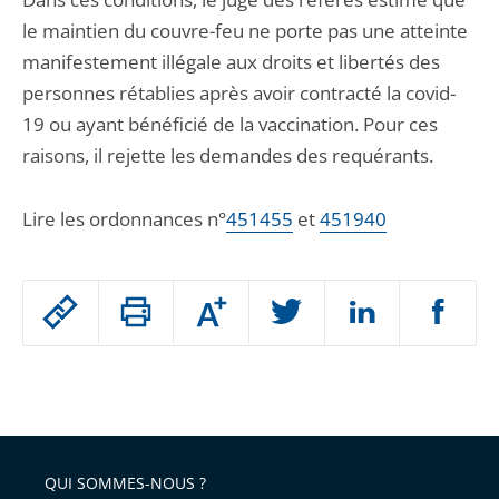
le maintien du couvre-feu ne porte pas une atteinte
manifestement illégale aux droits et libertés des
personnes rétablies après avoir contracté la covid-
19 ou ayant bénéficié de la vaccination. Pour ces
raisons, il rejette les demandes des requérants.
Lire les ordonnances n°
451455
et
451940
Passer
Augmenter
le
ou
réduire
partage
Passer
la
taille
de
le
de
la
l'article
partage
police
pour
de
arriver
QUI SOMMES-NOUS ?
l'article