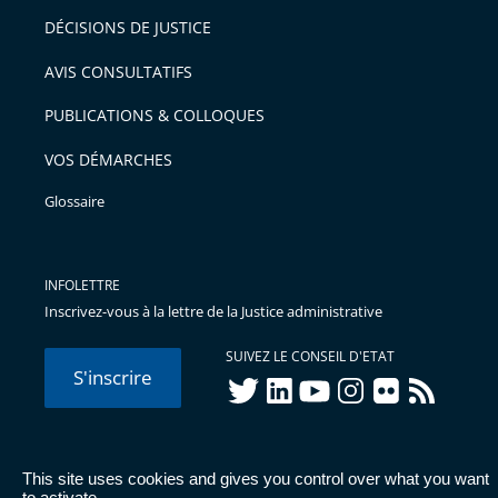
après
pour
DÉCISIONS DE JUSTICE
arriver
AVIS CONSULTATIFS
avant
PUBLICATIONS & COLLOQUES
VOS DÉMARCHES
Glossaire
INFOLETTRE
Inscrivez-vous à la lettre de la Justice administrative
SUIVEZ LE CONSEIL D'ETAT
S'inscrire
twitter
linkedIn
youtube
instagram
flickr
rss
This site uses cookies and gives you control over what you want
© Conseil d'État 2026 -
Mentions légales
-
Cookies
-
Données
to activate