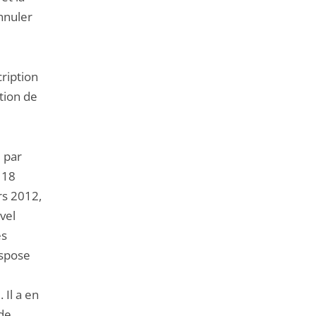
nnuler
cription
ption de
 par
 18
rs 2012,
uvel
es
ispose
 Il a en
 de