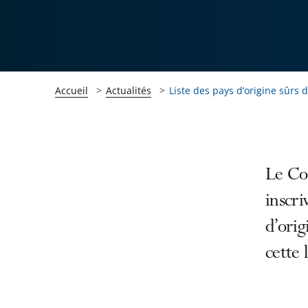
Accueil
Actualités
Liste des pays d’origine sûrs 
Passer
Passer
Le Con
la
la
inscri
navigation
navigation
d’orig
de
de
l'article
l'article
cette l
pour
pour
arriver
arriver
après
avant