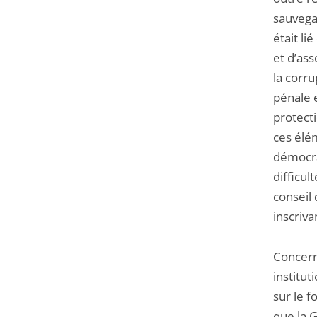
sauvega
était li
et d’as
la corru
pénale e
protect
ces élé
démocrat
difficul
conseil 
inscrivan
Concerna
institut
sur le f
que la 