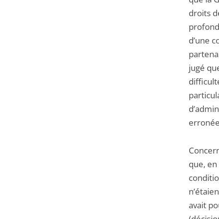
droits 
profond
d’une c
partenar
jugé qu
difficul
particul
d’admini
erronée 
Concern
que, en 
conditio
n’étaien
avait po
(décisi