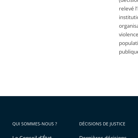
relevé l
institu
organisa
violenc
populat
publiqu
QUI SOMMES-NOUS ?
DÉCISIONS DE JUSTICE
Le Conseil d'État
Dernières décisions