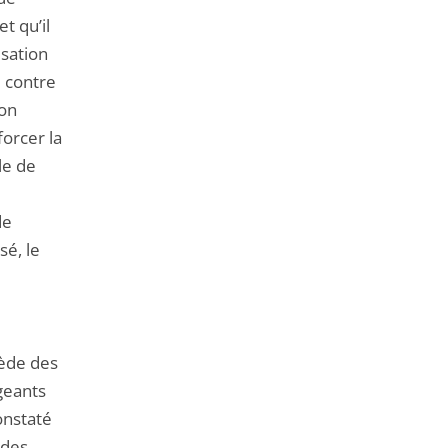
t qu’il
isation
e contre
ion
forcer la
le de
de
sé, le
sède des
geants
onstaté
 des