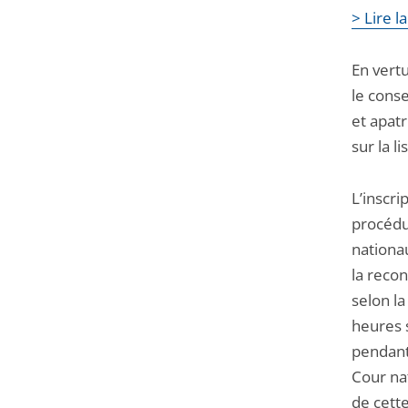
> Lire l
En vertu
le conse
et apat
sur la l
L’inscri
procédur
nationau
la reco
selon la
heures s
pendant
Cour nat
de cette