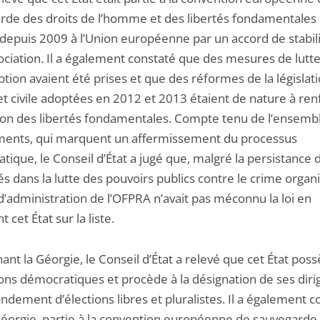
rde des droits de l’homme et des libertés fondamentales e
é depuis 2009 à l’Union européenne par un accord de stabil
sociation. Il a également constaté que des mesures de lutt
ption avaient été prises et que des réformes de la législat
t civile adoptées en 2012 et 2013 étaient de nature à ren
ion des libertés fondamentales. Compte tenu de l’ensemb
ments, qui marquent un affermissement du processus
ique, le Conseil d’État a jugé que, malgré la persistance 
tés dans la lutte des pouvoirs publics contre le crime organi
d’administration de l’OFPRA n’avait pas méconnu la loi en
t cet État sur la liste.
nt la Géorgie, le Conseil d’État a relevé que cet État pos
ions démocratiques et procède à la désignation de ses diri
ondement d’élections libres et pluralistes. Il a également c
Géorgie, partie à la convention européenne de sauvegarde