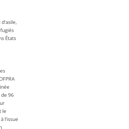
de
l'article
pour
d’asile,
arriver
éfugiés
avant
ns États
les
l’OFPRA
minée
u de 96
our
 le
à l’issue
n