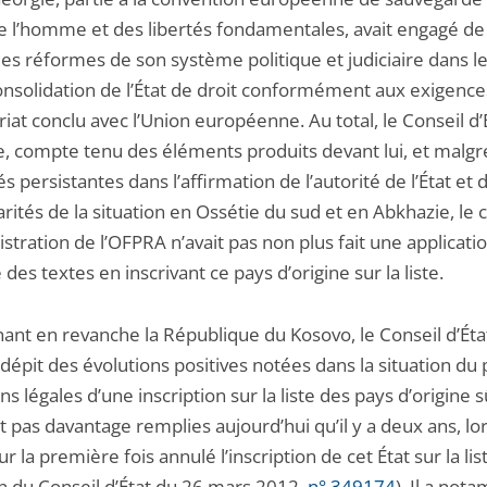
de l’homme et des libertés fondamentales, avait engagé de
es réformes de son système politique et judiciaire dans l
onsolidation de l’État de droit conformément aux exigence
iat conclu avec l’Union européenne. Au total, le Conseil d’
e, compte tenu des éléments produits devant lui, et malgr
tés persistantes dans l’affirmation de l’autorité de l’État et 
arités de la situation en Ossétie du sud et en Abkhazie, le 
stration de l’OFPRA n’avait pas non plus fait une applicati
des textes en inscrivant ce pays d’origine sur la liste.
ant en revanche la République du Kosovo, le Conseil d’Éta
dépit des évolutions positives notées dans la situation du 
ns légales d’une inscription sur la liste des pays d’origine 
t pas davantage remplies aujourd’hui qu’il y a deux ans, lor
ur la première fois annulé l’inscription de cet État sur la lis
on du Conseil d’État du 26 mars 2012,
n° 349174
). Il a no