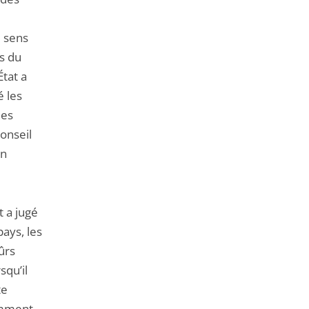
e sens
s du
État a
é les
des
conseil
on
t a jugé
pays, les
sûrs
squ’il
te
tamment