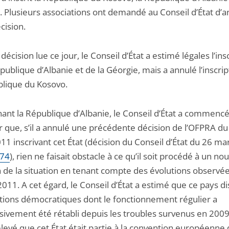
. Plusieurs associations ont demandé au Conseil d’État d’a
cision.
décision lue ce jour, le Conseil d’État a estimé légales l’ins
publique d’Albanie et de la Géorgie, mais a annulé l’inscri
blique du Kosovo.
ant la République d’Albanie, le Conseil d’État a commencé
r que, s’il a annulé une précédente décision de l’OFPRA du
1 inscrivant cet État (décision du Conseil d’État du 26 ma
174
), rien ne faisait obstacle à ce qu’il soit procédé à un no
de la situation en tenant compte des évolutions observé
011. A cet égard, le Conseil d’État a estimé que ce pays d
tutions démocratiques dont le fonctionnement régulier a
ivement été rétabli depuis les troubles survenus en 2009.
levé que cet État était partie à la convention européenne