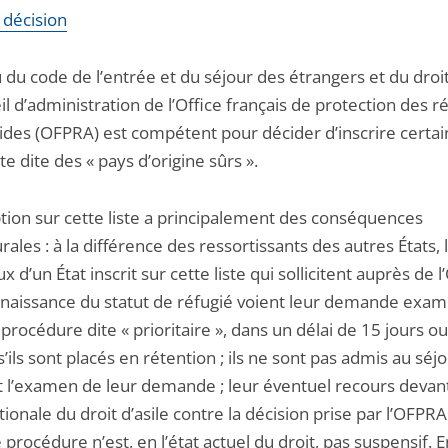
a décision
 du code de l’entrée et du séjour des étrangers et du droit 
il d’administration de l’Office français de protection des r
rides (OFPRA) est compétent pour décider d’inscrire certai
iste dite des « pays d’origine sûrs ».
ption sur cette liste a principalement des conséquences
ales : à la différence des ressortissants des autres États, 
x d’un État inscrit sur cette liste qui sollicitent auprès de 
nnaissance du statut de réfugié voient leur demande exa
 procédure dite « prioritaire », dans un délai de 15 jours o
’ils sont placés en rétention ; ils ne sont pas admis au séj
 l’examen de leur demande ; leur éventuel recours devant
ionale du droit d’asile contre la décision prise par l’OFPRA 
 procédure n’est, en l’état actuel du droit, pas suspensif. E