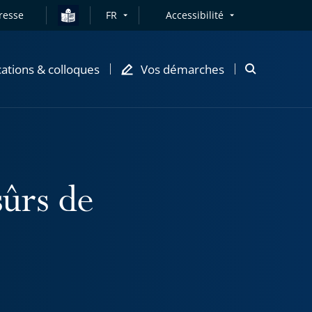
resse
FR
Accessibilité
cations & colloques
Vos démarches
Ouvrir
la
modale
de
recherche
sûrs de