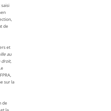
 saisi
men
ection,
ut de
ers et
eille au
 droit,
Le
OFPRA,
e sur la
n de
et la