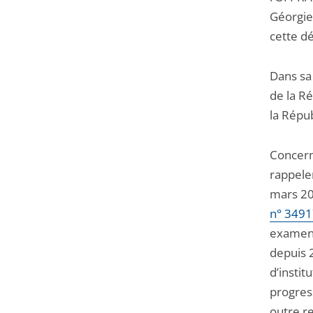
Géorgie
cette dé
Dans sa 
de la Ré
la Répu
Concern
rappele
mars 201
n° 349
examen 
depuis 2
d’insti
progress
outre re