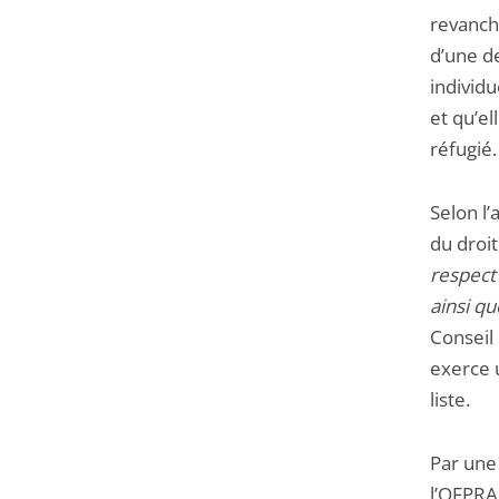
revanche
d’une d
individu
et qu’el
réfugié.
Selon l’
du droit
respect 
ainsi q
Conseil 
exerce u
liste.
Par une
l’OFPRA 