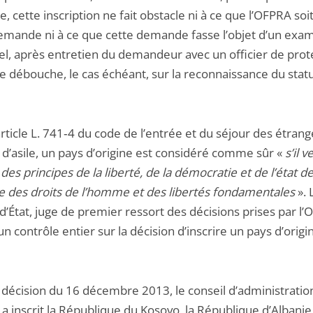
, cette inscription ne fait obstacle ni à ce que l’OFPRA soit
emande ni à ce que cette demande fasse l’objet d’un exa
el, après entretien du demandeur avec un officier de prot
le débouche, le cas échéant, sur la reconnaissance du stat
article L. 741‑4 du code de l’entrée et du séjour des étrang
 d’asile, un pays d’origine est considéré comme sûr «
s’il v
des principes de la liberté, de la démocratie et de l’état de
ue des droits de l’homme et des libertés fondamentales
». 
d’État, juge de premier ressort des décisions prises par l’
n contrôle entier sur la décision d’inscrire un pays d’origin
 décision du 16 décembre 2013, le conseil d’administratio
a inscrit la République du Kosovo, la République d’Albanie 