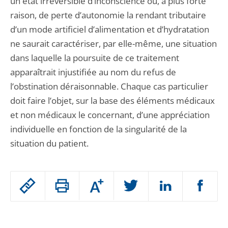
un état irréversible d’inconscience ou, à plus forte
raison, de perte d’autonomie la rendant tributaire
d’un mode artificiel d’alimentation et d’hydratation
ne saurait caractériser, par elle-même, une situation
dans laquelle la poursuite de ce traitement
apparaîtrait injustifiée au nom du refus de
l’obstination déraisonnable. Chaque cas particulier
doit faire l’objet, sur la base des éléments médicaux
et non médicaux le concernant, d’une appréciation
individuelle en fonction de la singularité de la
situation du patient.
Passer
Augmenter
le
ou
réduire
partage
Passer
la
taille
de
le
de