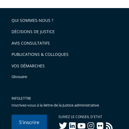
la
l'article
partage
police
pour
de
arriver
QUI SOMMES-NOUS ?
l'article
après
pour
DÉCISIONS DE JUSTICE
arriver
AVIS CONSULTATIFS
avant
PUBLICATIONS & COLLOQUES
VOS DÉMARCHES
Glossaire
INFOLETTRE
Inscrivez-vous à la lettre de la Justice administrative
SUIVEZ LE CONSEIL D'ETAT
S'inscrire
twitter
linkedIn
youtube
instagram
flickr
rss