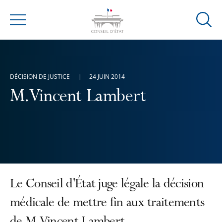
Ouvrir
Menu
la
modal
de
reche
DÉCISION DE JUSTICE
24 JUIN 2014
M. Vincent Lambert
Le Conseil d'État juge légale la décision
médicale de mettre fin aux traitements