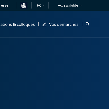
resse
FR
Accessibilité
cations & colloques
Vos démarches
Ouvrir
la
modale
de
recherche