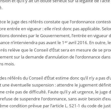
nsion et qu’il y ait un doute sérieux sur la légalité de l’acte
é.
pèce le juge des référés constate que l’ordonnance contest
re entrée en vigueur : elle n’est donc pas applicable. Selo
tions données par le Gouvernement, l’entrée en vigueur 
ance n’interviendra pas avant le 1
er
avril 2016. En outre, l
érés relève que le Conseil d’État sera en mesure de se pr
ivement sur la demande d’annulation de l’ordonnance dans
ns mois.
des référés du Conseil d’État estime donc qu’il n’y a pas d
nt une éventuelle suspension : attendre le jugement définit
e ne crée pas de difficulté. Faute qu’il y ait urgence, le juge 
 refuse de suspendre l’ordonnance, sans avoir besoin d’e
ème condition prévue par l’article L. 521-1 du code de just