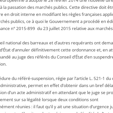
 européenne a adopté le 26 février 2014 une nouvelle dire
 à la passation des marchés publics. Cette directive doit ê
 en droit interne en modifiant les règles françaises appli
chés publics, ce à quoi le Gouvernement a procédé en édi
nance n° 2015-899 du 23 juillet 2015 relative aux marchés 
eil national des barreaux et d’autres requérants ont dem
d’État d’annuler définitivement cette ordonnance et, en a
andé au juge des référés du Conseil d’État d’en suspendr
ion.
dure du référé-suspension, régie par l’article L. 521-1 du
administrative, permet en effet d’obtenir dans un bref délai
ion d’un acte administratif en attendant que le juge se p
vement sur sa légalité lorsque deux conditions sont
ément réunies : il faut qu’il y ait une situation d’urgence ju