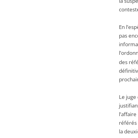
la suspe
contest
En l’es
pas enco
informa
l’ordonn
des réf
définit
prochai
Le juge 
justifia
l’affair
référés
la deuxi