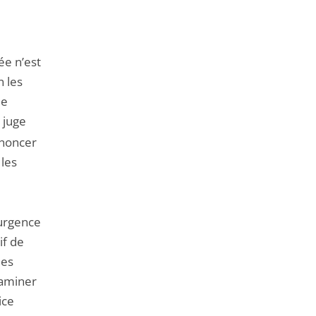
ée n’est
n les
de
e juge
ononcer
 les
’urgence
if de
des
xaminer
ice