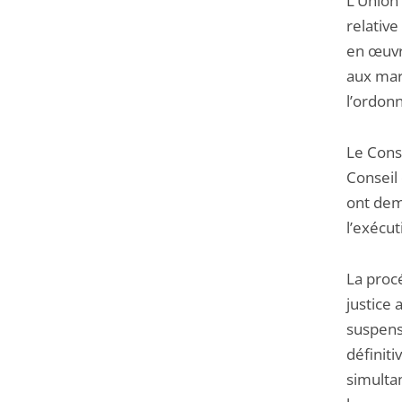
L’Union
relative
en œuvre
aux mar
l’ordon
Le Cons
Conseil 
ont dem
l’exécut
La procé
justice 
suspens
définiti
simultan