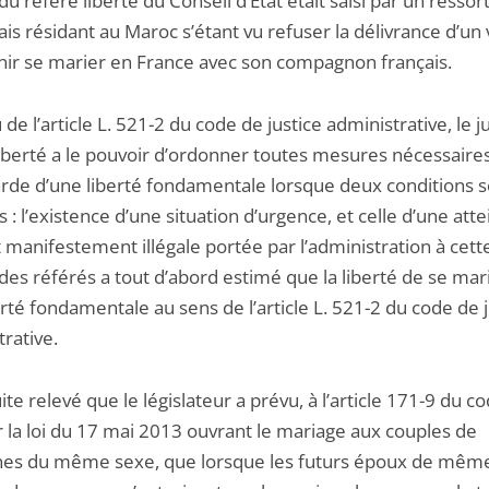
du référé liberté du Conseil d’État était saisi par un ressor
is résidant au Maroc s’étant vu refuser la délivrance d’un 
nir se marier en France avec son compagnon français.
 de l’article L. 521-2 du code de justice administrative, le 
liberté a le pouvoir d’ordonner toutes mesures nécessaires
rde d’une liberté fondamentale lorsque deux conditions s
 : l’existence d’une situation d’urgence, et celle d’une atte
 manifestement illégale portée par l’administration à cette
des référés a tout d’abord estimé que la liberté de se mar
rté fondamentale au sens de l’article L. 521-2 du code de j
rative.
uite relevé que le législateur a prévu, à l’article 171-9 du cod
r la loi du 17 mai 2013 ouvrant le mariage aux couples de
es du même sexe, que lorsque les futurs époux de mêm