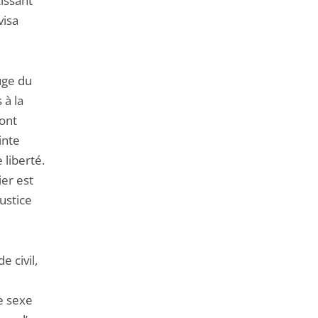
tissant
de
visa
l'article
pour
arriver
juge du
avant
 à la
ont
inte
 liberté.
ier est
ustice
e civil,
e sexe