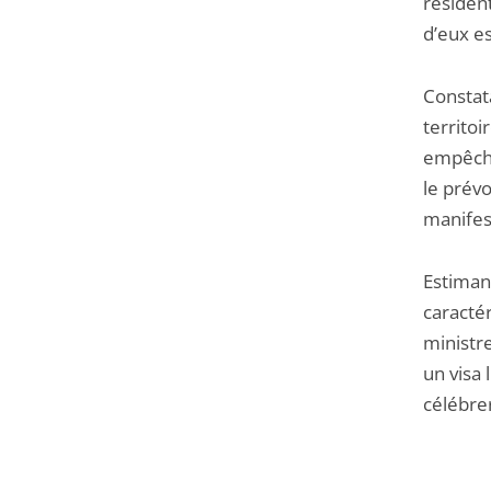
résiden
d’eux es
Constat
territoi
empêcha
le prévo
manifest
Estiman
caractér
ministre
un visa 
célébre