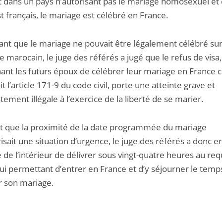
t dans un pays n’autorisant pas le mariage homosexuel et 
t français, le mariage est célébré en France.
ant que le mariage ne pouvait être légalement célébré sur
re marocain, le juge des référés a jugé que le refus de visa
nt les futurs époux de célébrer leur mariage en Franc
it l’article 171-9 du code civil, porte une atteinte grave et
ement illégale à l’exercice de la liberté de se marier.
t que la proximité de la date programmée du mariage
isait une situation d’urgence, le juge des référés a donc en
 de l’intérieur de délivrer sous vingt-quatre heures au re
lui permettant d’entrer en France et d’y séjourner le temp
r son mariage.