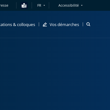
resse
FR
Accessibilité
cations & colloques
Vos démarches
Ouvrir
la
modale
de
recherche