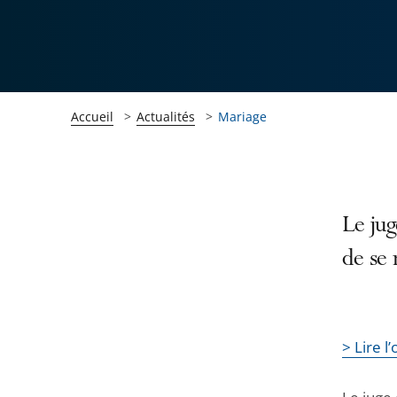
Accueil
Actualités
Mariage
Passer
Passer
Le jug
la
la
de se 
navigation
navigation
de
de
l'article
l'article
pour
pour
> Lire 
arriver
arriver
après
avant