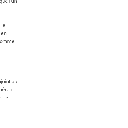
que l’un
 le
, en
e comme
joint au
quérant
s de