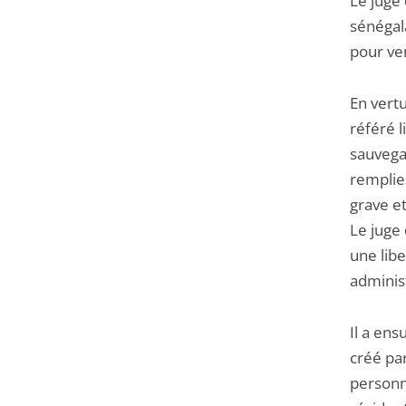
Le juge 
sénégala
pour ve
En vertu
référé 
sauvega
remplies
grave et
Le juge 
une libe
administ
Il a ens
créé pa
personn