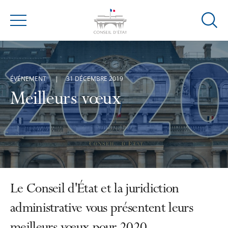
Ouvrir
Menu
la
modal
de
reche
ÉVÉNEMENT
31 DÉCEMBRE 2019
Meilleurs vœux
Le Conseil d'État et la juridiction
administrative vous présentent leurs