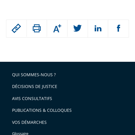
Passer
Augmenter
le
ou
réduire
partage
Passer
la
taille
de
le
de
la
l'article
partage
police
pour
de
arriver
QUI SOMMES-NOUS ?
l'article
après
pour
DÉCISIONS DE JUSTICE
arriver
AVIS CONSULTATIFS
avant
PUBLICATIONS & COLLOQUES
VOS DÉMARCHES
Glossaire