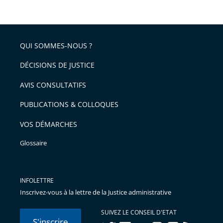
de
le
de
la
l'article
partage
police
pour
de
arriver
QUI SOMMES-NOUS ?
l'article
après
pour
DÉCISIONS DE JUSTICE
arriver
AVIS CONSULTATIFS
avant
PUBLICATIONS & COLLOQUES
VOS DÉMARCHES
Glossaire
INFOLETTRE
Inscrivez-vous à la lettre de la Justice administrative
SUIVEZ LE CONSEIL D'ETAT
S'inscrire