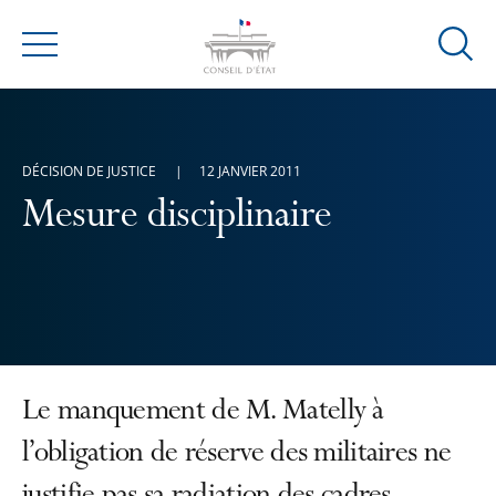
Ouvrir
Menu
la
modal
de
reche
DÉCISION DE JUSTICE
12 JANVIER 2011
Mesure disciplinaire
Le manquement de M. Matelly à
l’obligation de réserve des militaires ne