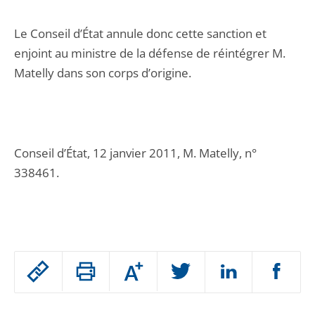
Le Conseil d’État annule donc cette sanction et
enjoint au ministre de la défense de réintégrer M.
Matelly dans son corps d’origine.
Conseil d’État, 12 janvier 2011, M. Matelly, n°
338461.
Passer
Augmenter
le
ou
réduire
partage
Passer
la
taille