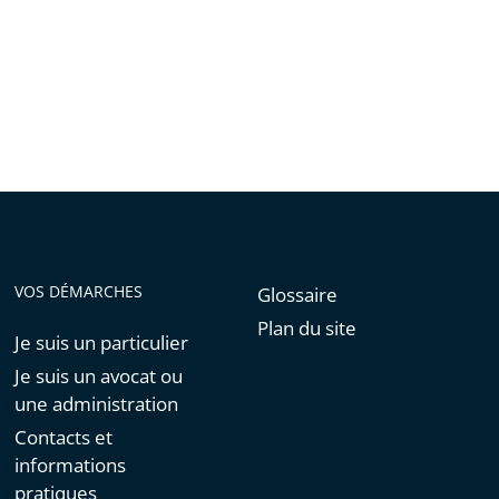
de
l'article
pour
arriver
avant
VOS DÉMARCHES
Glossaire
Plan du site
Je suis un particulier
Je suis un avocat ou
une administration
Contacts et
informations
pratiques