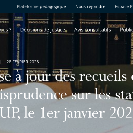
Plateforme pédagogique
Nous rejoindre
Espace P
ous ?
Décisions de justice
Avis consultatifs
Publi
28 FÉVRIER 2023
e à jour des recueils
risprudence sur les s
UP, le 1er janvier 20