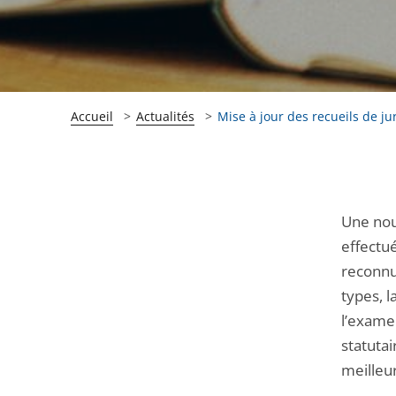
Accueil
Actualités
Mise à jour des recueils de ju
Passer
Passer
Une nouv
la
la
effectué
navigation
navigation
reconnue
de
de
types, l
l'article
l'article
l’exame
pour
pour
statuta
arriver
arriver
meilleu
après
avant