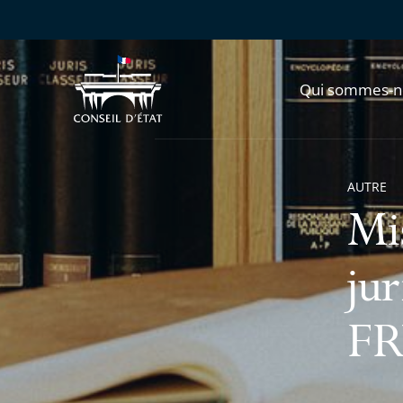
Qui sommes-n
AUTRE
Mis
ju
FR