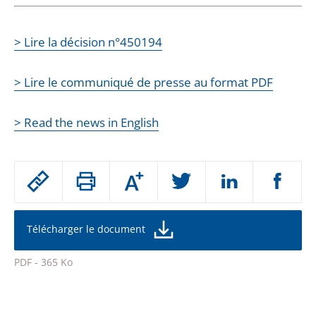
> Lire la décision n°450194
> Lire le communiqué de presse au format PDF
> Read the news in English
Passer
Augmenter
le
ou
réduire
partage
la
taille
de
Télécharger le document
de
la
l'article
police
PDF - 365 Ko
pour
Passer
arriver
le
après