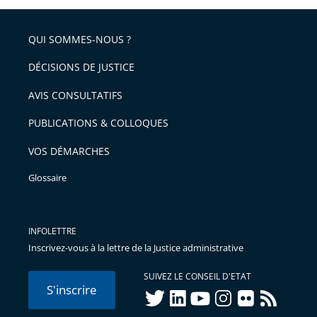
partage
de
QUI SOMMES-NOUS ?
l'article
pour
DÉCISIONS DE JUSTICE
arriver
AVIS CONSULTATIFS
avant
PUBLICATIONS & COLLOQUES
VOS DÉMARCHES
Glossaire
INFOLETTRE
Inscrivez-vous à la lettre de la Justice administrative
SUIVEZ LE CONSEIL D'ETAT
S'inscrire
twitter
linkedIn
youtube
instagram
flickr
rss