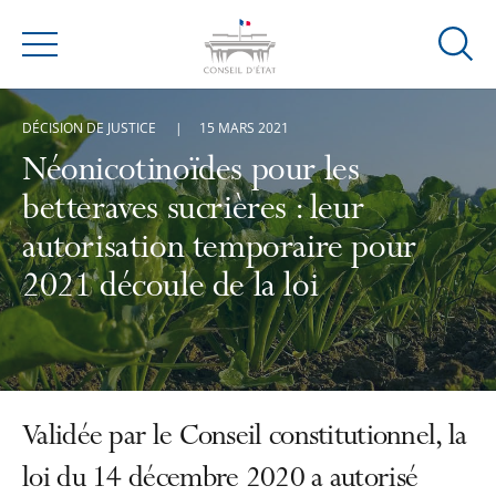
Ouvrir
Menu
la
modal
DÉCISION DE JUSTICE
15 MARS 2021
de
reche
Néonicotinoïdes pour les
betteraves sucrières : leur
autorisation temporaire pour
2021 découle de la loi
Validée par le Conseil constitutionnel, la
loi du 14 décembre 2020 a autorisé