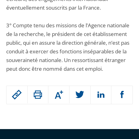
éventuellement souscrits par la France.
3° Compte tenu des missions de l’Agence nationale
de la recherche, le président de cet établissement
public, qui en assure la direction générale, n’est pas
conduit à exercer des fonctions inséparables de la
souveraineté nationale. Un ressortissant étranger
peut donc être nommé dans cet emploi.
Passer
Augmenter
le
ou
réduire
partage
Passer
la
taille
de
le
de
la
l'article
partage
police
pour
de