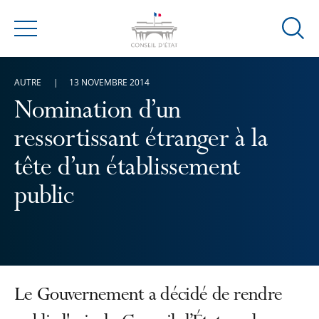
Ouvrir
Menu
la
modal
AUTRE
13 NOVEMBRE 2014
de
reche
Nomination d’un
ressortissant étranger à la
tête d’un établissement
public
Le Gouvernement a décidé de rendre