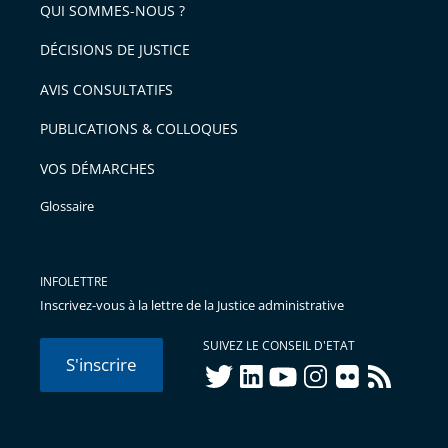
arriver
QUI SOMMES-NOUS ?
l'article
après
pour
DÉCISIONS DE JUSTICE
arriver
AVIS CONSULTATIFS
avant
PUBLICATIONS & COLLOQUES
VOS DÉMARCHES
Glossaire
INFOLETTRE
Inscrivez-vous à la lettre de la Justice administrative
SUIVEZ LE CONSEIL D'ETAT
S'inscrire
twitter
linkedIn
youtube
instagram
flickr
rss