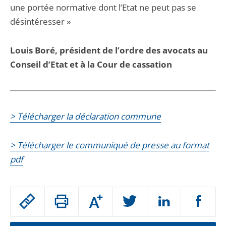
une portée normative dont l’Etat ne peut pas se
désintéresser »
Louis Boré, président de l’ordre des avocats au
Conseil d’Etat et à la Cour de cassation
> Télécharger la déclaration commune
> Télécharger le communiqué de presse au format
pdf
Passer
Augmenter
le
ou
réduire
partage
la