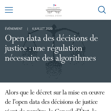
Ouvrir
Menu
la
modal
ÉVÉNEMENT
6 JUILLET 2020
de
reche
Open data des décisions de
justice : une régulation
nécessaire des algorithmes
Alors que le décret sur la mise en œuvre
de l’open data des décisions de justice