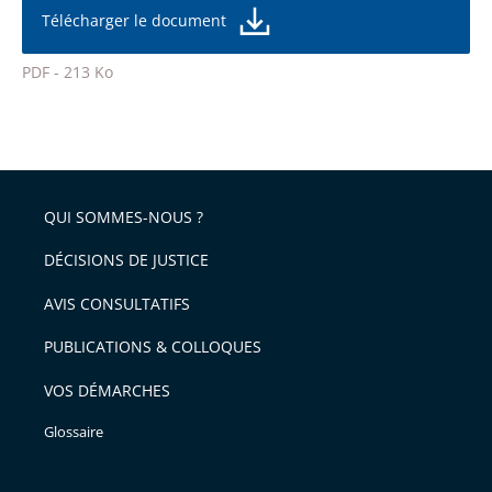
taille
de
Télécharger le document
de
la
l'article
police
PDF - 213 Ko
pour
Passer
arriver
le
après
partage
de
QUI SOMMES-NOUS ?
l'article
pour
DÉCISIONS DE JUSTICE
arriver
AVIS CONSULTATIFS
avant
PUBLICATIONS & COLLOQUES
VOS DÉMARCHES
Glossaire