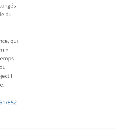
 congés
ale au
nce, qui
en «
ntemps
 du
jectif
e.
851/852