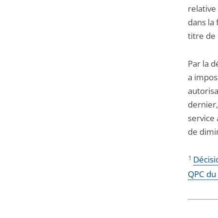
relative
dans la 
titre de
Par la d
a impos
autoris
dernier,
service 
de dimin
1
Décisi
QPC du 3