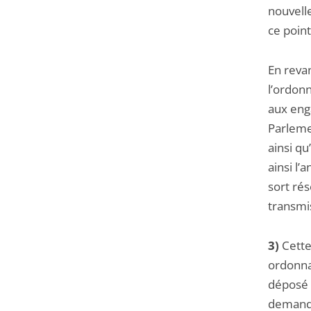
nouvelle
ce point
En revan
l’ordonn
aux eng
Parlemen
ainsi q
ainsi l’
sort rés
transmi
3)
Cette 
ordonna
déposé 
demanda