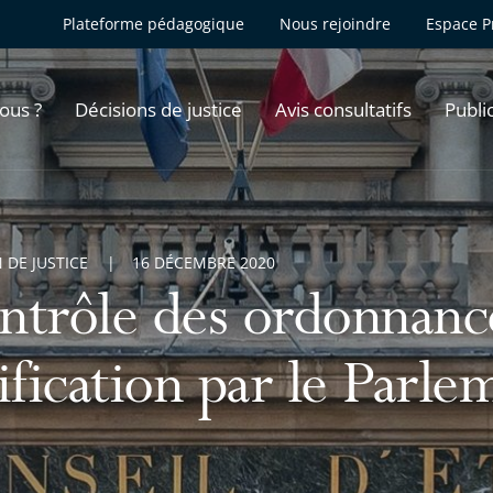
Plateforme pédagogique
Nous rejoindre
Espace P
ous ?
Décisions de justice
Avis consultatifs
Publi
 DE JUSTICE
16 DÉCEMBRE 2020
ntrôle des ordonnance
ification par le Parle