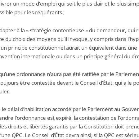
livrer un mode d’emploi qui soit le plus clair et le plus sim
ssible pour les requérants ;
adapter à la « stratégie contentieuse » du demandeur, qui 
bre du choix des moyens qu’il invoque, y compris dans l’hy
 un principe constitutionnel aurait un équivalent dans une
nvention internationale ou dans un principe général du dro
qu’une ordonnance n’aura pas été ratifiée par le Parlement
oujours être contestée devant le Conseil d’État, qui a le p
uler.
 le délai d’habilitation accordé par le Parlement au Gouv
endre l’ordonnance est expiré, la contestation de l’ordon
es droits et libertés garantis par la Constitution doit pren
une QPC. Le Conseil d’État devra ainsi, si la QPC est série