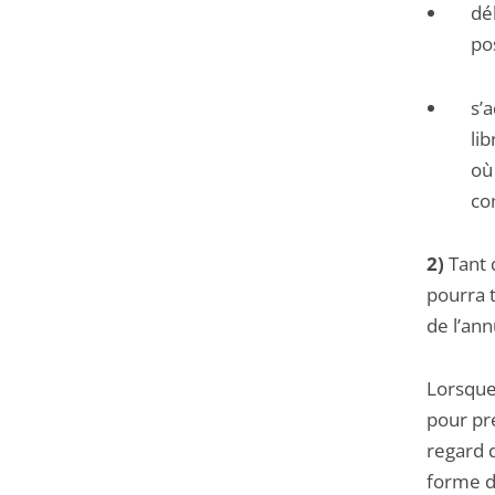
dé
po
s’
li
où
co
2)
Tant 
pourra t
de l’ann
Lorsque
pour pr
regard d
forme d’