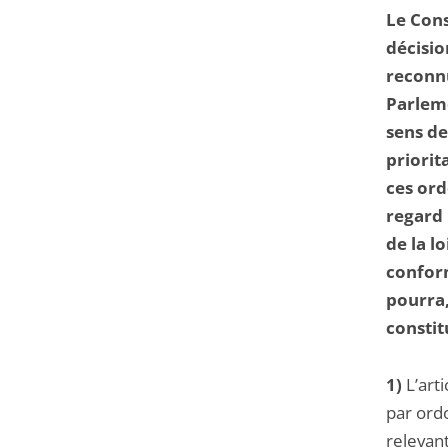
Le Cons
décisio
reconn
Parleme
sens de 
priorit
ces ord
regard
de la l
conform
pourra,
constit
1)
L’art
par ord
relevant