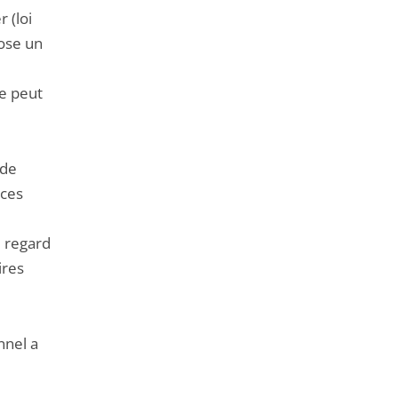
 (loi
ose un
ne peut
 de
nces
u regard
ires
nnel a