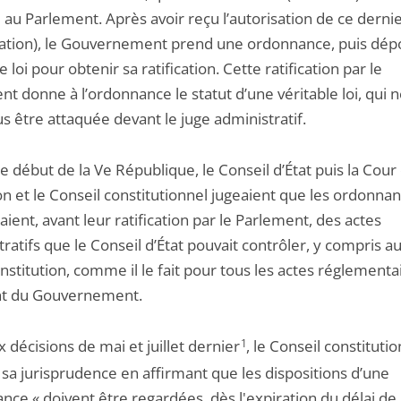
 au Parlement. Après avoir reçu l’autorisation de ce dernier
itation), le Gouvernement prend une ordonnance, puis dép
e loi pour obtenir sa ratification. Cette ratification par le
t donne à l’ordonnance le statut d’une véritable loi, qui 
s être attaquée devant le juge administratif.
e début de la Ve République, le Conseil d’État puis la Cour
on et le Conseil constitutionnel jugeaient que les ordonna
aient, avant leur ratification par le Parlement, des actes
ratifs que le Conseil d’État pouvait contrôler, y compris a
nstitution, comme il le fait pour tous les actes réglementa
t du Gouvernement.
 décisions de mai et juillet dernier
1
, le Conseil constitutio
 sa jurisprudence en affirmant que les dispositions d’une
nce « doivent être regardées, dès l'expiration du délai de