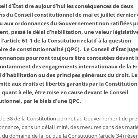
eil d’État tire aujourd’hui les conséquences de deux
ns du Conseil constitutionnel de mai et juillet dernier
u aux ordonnances du Gouvernement non ratifiées pa
nt, passé le délai d’habilitation, une valeur législativ
l’article 61-1 de la Constitution relatif à la question
aire de constitutionnalité (QPC). Le Conseil d’État jug
onnances pourront toujours être contestées devant l
 notamment des engagements internationaux de la Fr
oi d’habilitation ou des principes généraux du droit. L
ité aux droits et libertés garantis par la Constitution
 quant à elle, être mise en cause devant le Conseil
utionnel, par le biais d’une QPC.
icle 38 de la Constitution permet au Gouvernement de pr
onnance, dans un délai limité, des mesures dans des mati
 du domaine de la loi, que la Constitution (article 34) rése