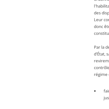
l'habili
des disp
Leur con
donc êt
constitu
Par la 
d’État, 
revireme
contrôle
régime c
fai
jus