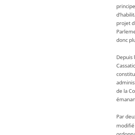
principe
d’habil
projet d
Parlemen
donc plu
Depuis l
Cassati
constitu
administ
de la Co
émanan
Par deux
modifié
ordonna