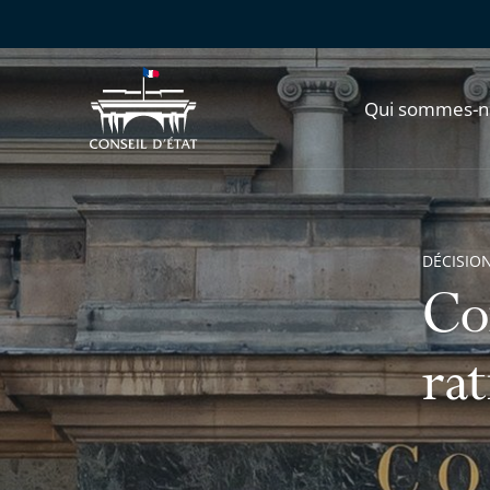
Qui sommes-n
DÉCISION
Co
rat