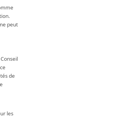
 comme
tion.
 ne peut
 Conseil
 ce
ités de
Le
our les