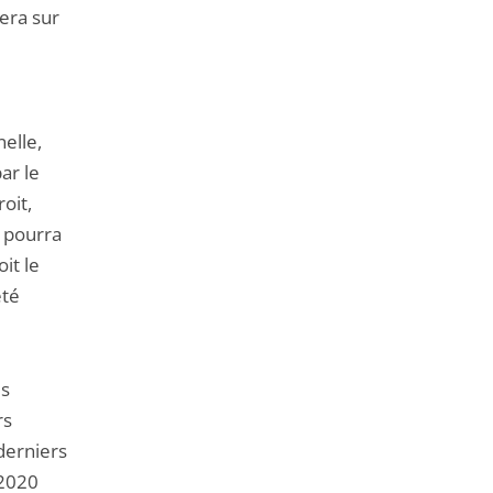
era sur
e
elle,
ar le
oit,
l pourra
oit le
été
es
rs
derniers
 2020