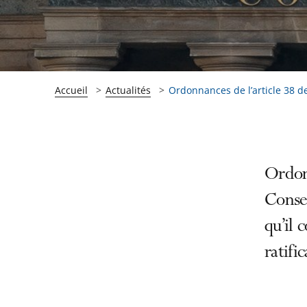
Accueil
Actualités
Ordonnances de l’article 38 de 
Passer
Passer
Ordonn
la
la
Consei
navigation
navigation
qu’il 
de
de
l'article
l'article
ratifi
pour
pour
arriver
arriver
après
avant