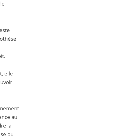
ple
reste
pothèse
it.
, elle
ouvoir
ernement
nance au
dre la
use ou