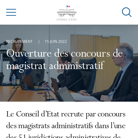
Ouvrir
Menu
la
modal
de
RECRUTEMENT
15 JUIN 2022
reche
Ouverture des concours de
magistrat administratif
Le Conseil d’Etat recrute par concours
des magistrats administratifs dans l’une