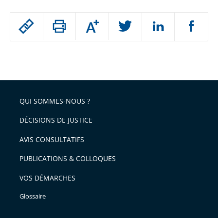
Passer
Augmenter
le
ou
réduire
partage
Passer
la
taille
de
le
de
la
l'article
partage
police
pour
de
arriver
QUI SOMMES-NOUS ?
l'article
après
pour
DÉCISIONS DE JUSTICE
arriver
AVIS CONSULTATIFS
avant
PUBLICATIONS & COLLOQUES
VOS DÉMARCHES
Glossaire