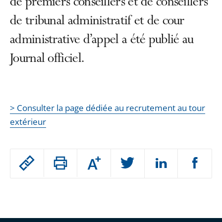
de premiers conseillers et de conseillers
de tribunal administratif et de cour
administrative d’appel a été publié au
Journal officiel.
> Consulter la page dédiée au recrutement au tour
extérieur
Passer
Augmenter
le
ou
réduire
partage
Passer
la
taille
de
le
de
la
l'article
partage
police