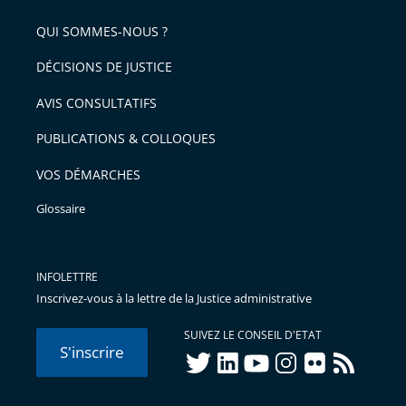
pour
de
arriver
QUI SOMMES-NOUS ?
l'article
après
pour
DÉCISIONS DE JUSTICE
arriver
AVIS CONSULTATIFS
avant
PUBLICATIONS & COLLOQUES
VOS DÉMARCHES
Glossaire
INFOLETTRE
Inscrivez-vous à la lettre de la Justice administrative
SUIVEZ LE CONSEIL D'ETAT
S'inscrire
twitter
linkedIn
youtube
instagram
flickr
rss