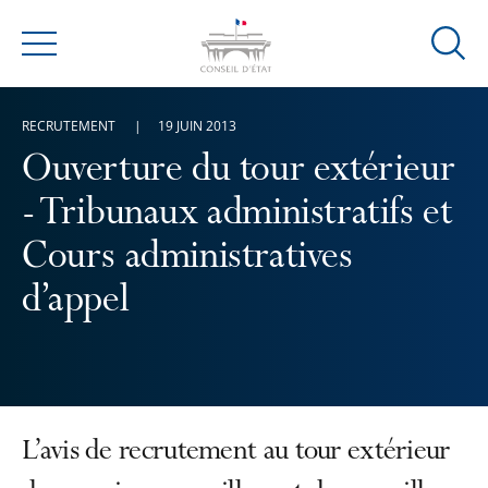
Ouvrir
Menu
la
modal
RECRUTEMENT
19 JUIN 2013
de
reche
Ouverture du tour extérieur
- Tribunaux administratifs et
Cours administratives
d’appel
L’avis de recrutement au tour extérieur