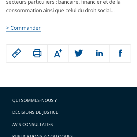
secteurs particuliers : bancaire, financier et de la
consommation ainsi que celui du droit social…
> Commander
Passer
Augmenter
le
ou
réduire
partage
Passer
la
taille
de
le
de
la
l'article
partage
police
pour
de
arriver
QUI SOMMES-NOUS ?
l'article
après
pour
DÉCISIONS DE JUSTICE
arriver
AVIS CONSULTATIFS
avant
PUBLICATIONS & COLLOQUES