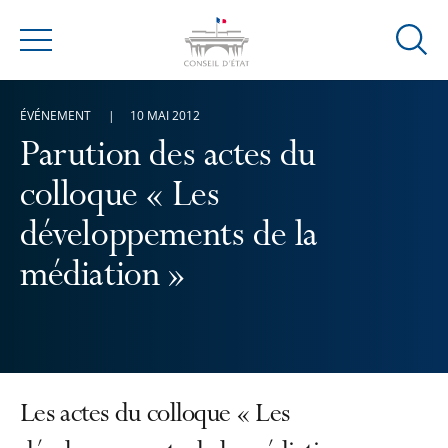
Ouvrir
Menu
la
modal
ÉVÉNEMENT
10 MAI 2012
de
reche
Parution des actes du
colloque « Les
développements de la
médiation »
Les actes du colloque « Les