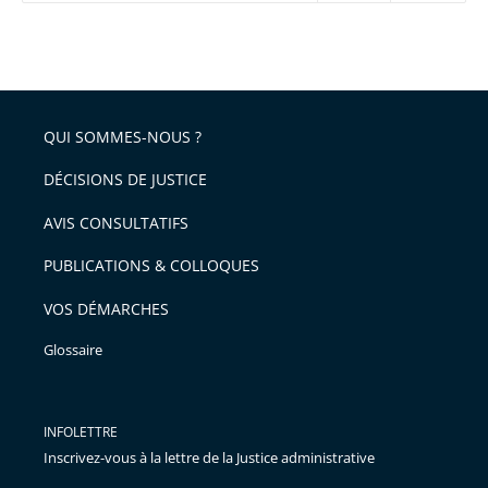
réduire
partage
Passer
la
taille
de
le
de
la
l'article
partage
police
pour
de
arriver
QUI SOMMES-NOUS ?
l'article
après
pour
DÉCISIONS DE JUSTICE
arriver
AVIS CONSULTATIFS
avant
PUBLICATIONS & COLLOQUES
VOS DÉMARCHES
Glossaire
INFOLETTRE
Inscrivez-vous à la lettre de la Justice administrative