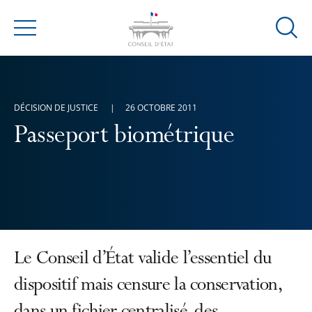
Ouvrir
Menu
la
modal
de
reche
DÉCISION DE JUSTICE
26 OCTOBRE 2011
Passeport biométrique
Le Conseil d’État valide l’essentiel du
dispositif mais censure la conservation,