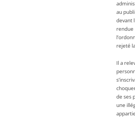
administ
au publi
devant l
rendue c
l’ordonn
rejeté 
Il a rel
personn
s’inscri
choquer
de ses 
une illé
appartie