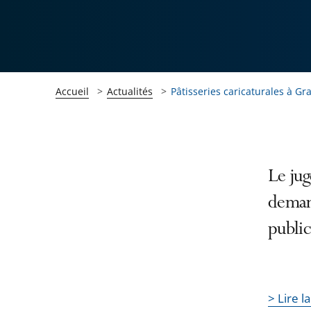
Accueil
Actualités
Pâtisseries caricaturales à Gr
Passer
Passer
Le jug
la
la
demand
navigation
navigation
public
de
de
l'article
l'article
pour
pour
arriver
arriver
> Lire l
après
avant