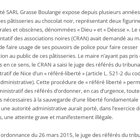
été SARL Grasse Boulange expose depuis plusieurs années
des pâtisseries au chocolat noir, représentant deux figurin
urales et obscènes, dénommées « Dieu » et « Déesse ». Le 
ntatif des associations noires (CRAN) avait demandé au m
e faire usage de ses pouvoirs de police pour faire cesser
tion au public de ces pâtisseries. Le maire n’ayant pas pris
en ce sens, le CRAN a saisi le juge des référés du tribuna
ratif de Nice d’un « référé-liberté » (article L. 521-2 du co
administrative). Cette procédure de « référé liberté » per
inistratif des référés d’ordonner, en cas d’urgence, toute
 nécessaires à la sauvegarde d’une liberté fondamentale 
 une autorité administrative aurait porté, dans l’exercice 
, une atteinte grave et manifestement illégale.
 ordonnance du 26 mars 2015, le juge des référés du trib