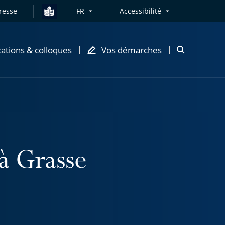
resse
FR
Accessibilité
cations & colloques
Vos démarches
Ouvrir
la
modale
de
recherche
 à Grasse