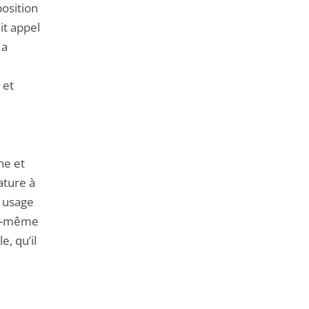
position
it appel
 a
 et
ne et
ature à
e usage
lui-même
e, qu’il