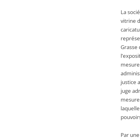
La soci
vitrine 
caricat
représe
Grasse d
l’exposi
mesures 
administ
justice 
juge adm
mesures
laquelle
pouvoirs
Par une