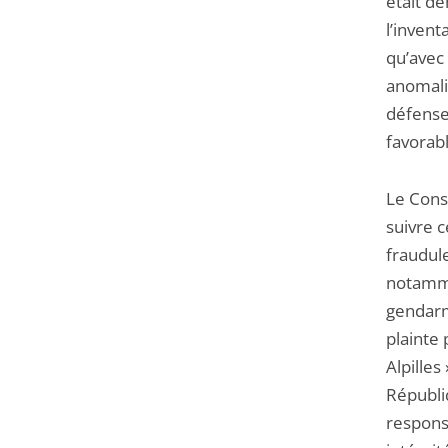
était de
l’inven
qu’avec 
anomalie
défense 
favorabl
Le Conse
suivre c
fraudule
notamme
gendarm
plainte
Alpilles
Républiq
responsa