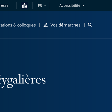
resse
FR
Accessibilité
cations & colloques
Vos démarches
Ouvrir
la
modale
de
recherche
ygalières