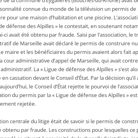
e de la commune d’Eygalières (Bouches-du-Rhône) avait dé
sonnalité connue du monde de la télévision un permis de
re pour une maison d’habitation et une piscine. L’associat
 de défense des Alpilles » le contestait, en soutenant not
i-ci avait été obtenu par fraude. Saisi par l’association, le t
ratif de Marseille avait déclaré le permis de construire nu
e maire et les bénéficiaires du permis avaient alors fait a
a cour administrative d’appel de Marseille, qui avait contre
 administratif. La « Ligue de défense des Alpilles » s’est alo
en cassation devant le Conseil d’État. Par la décision qu’il 
ujourd’hui, le Conseil d’État rejette le pourvoi de l’associa
tion du permis par la « Ligue de défense des Alpilles » es
ivement rejetée.
ion centrale du litige était de savoir si le permis de constr
té obtenu par fraude. Les constructions pour lesquelles ce