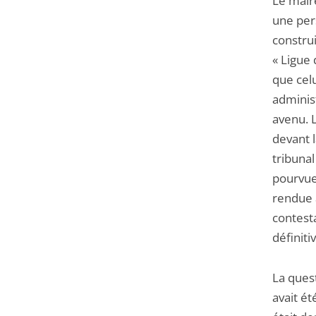
Le mair
une per
construi
« Ligue
que celu
administ
avenu. L
devant l
tribunal
pourvue 
rendue a
contesta
définit
La quest
avait é