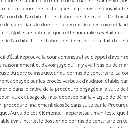
mandé se situant à proximité de la chapelle Saint-Sixte, ins
taire des monuments historiques, le permis ne pouvait être
l’accord de l'architecte des bâtiments de France. Or il exis
 de dates dans le dossier du permis de construire et la «
des Alpilles » soutenait que cette anomalie révélait que l’
e de l’architecte des bâtiments de France résultait d’une 
il d’État approuve la cour administrative d’appel d’avoir r
e raisonnement et d’avoir jugé qu’il n’y avait pas eu de 
use du service instructeur du permis de construire. La cou
nt appuyée sur les procès-verbaux d’audition établis par
erie dans le cadre de la procédure engagée à la suite de 
 pour faux et usage de faux déposée par la « Ligue de déf
 », procédure finalement classée sans suite par le Procureu
ue. Au vu de ces éléments, il apparaissait manifeste que 
ble avait instruit le dossier de permis de construire en t