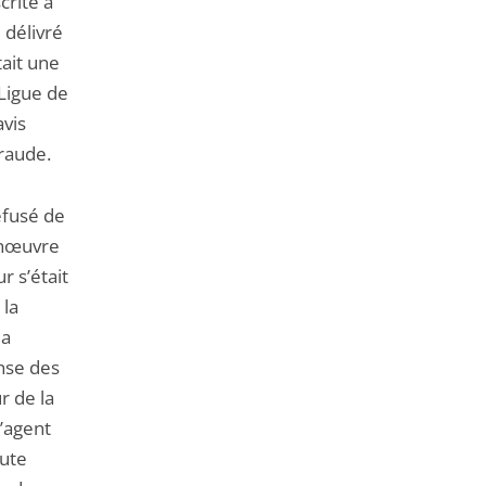
crite à
 délivré
tait une
 Ligue de
avis
fraude.
efusé de
manœuvre
r s’était
 la
la
ense des
r de la
l’agent
oute