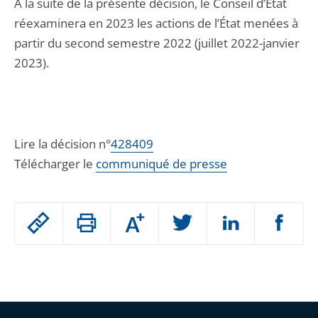
À la suite de la présente décision, le Conseil d’État
réexaminera en 2023 les actions de l’État menées à
partir du second semestre 2022 (juillet 2022-janvier
2023).
Lire la décision n°
428409
Télécharger le
communiqué de presse
Passer
Augmenter
le
ou
réduire
partage
Passer
la
taille
de
le
de
la
l'article
partage
police
pour
de