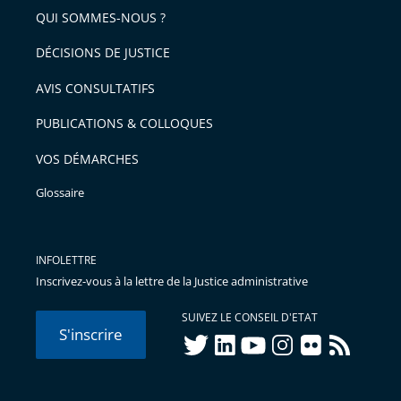
arriver
QUI SOMMES-NOUS ?
l'article
après
pour
DÉCISIONS DE JUSTICE
arriver
AVIS CONSULTATIFS
avant
PUBLICATIONS & COLLOQUES
VOS DÉMARCHES
Glossaire
INFOLETTRE
Inscrivez-vous à la lettre de la Justice administrative
SUIVEZ LE CONSEIL D'ETAT
S'inscrire
twitter
linkedIn
youtube
instagram
flickr
rss