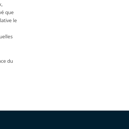
x,
evé que
ative le
uelles
nce du