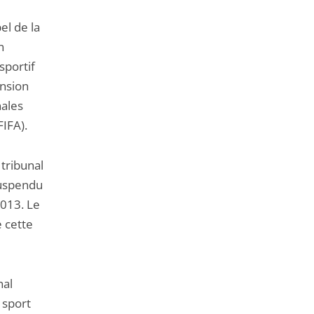
de
l'article
el de la
pour
n
arriver
sportif
avant
ension
nales
FIFA).
tribunal
suspendu
2013. Le
e cette
nal
 sport