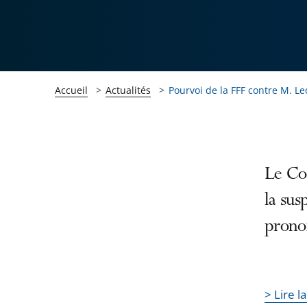
Accueil
Actualités
Pourvoi de la FFF contre M. L
Passer
Passer
Le Con
la
la
la sus
navigation
navigation
prono
de
de
l'article
l'article
pour
pour
arriver
arriver
> Lire l
après
avant