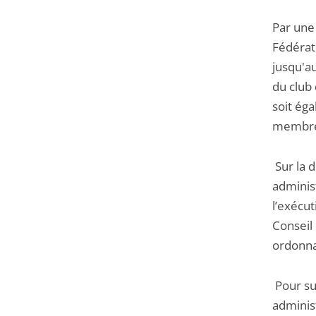
Par une 
Fédérati
jusqu'a
du club
soit ég
membres 
Sur la 
administ
l’exécu
Conseil 
ordonn
Pour su
administ