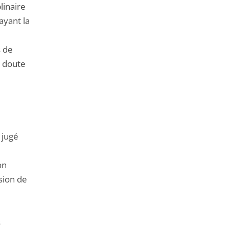
linaire
ayant la
s de
un doute
 jugé
on
ision de
e
s