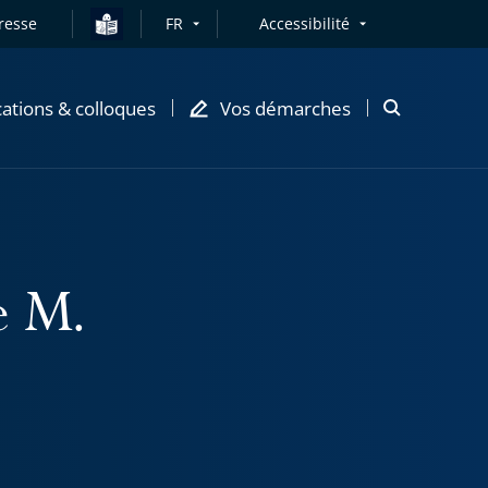
resse
FR
Accessibilité
cations & colloques
Vos démarches
Ouvrir
la
modale
de
recherche
e M.