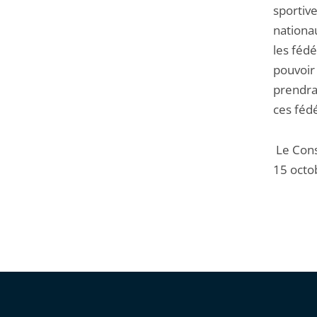
sportive
nationa
les fédé
pouvoir 
prendrai
ces fédé
Le Cons
15 octo