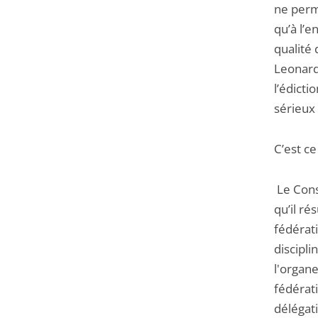
ne perm
qu’à l’e
qualité 
Leonardo
l’édicti
sérieux 
C’est ce
Le Conse
qu’il ré
fédérat
discipli
l'organe
fédérati
délégat