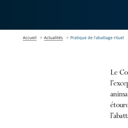
Accueil
Actualités
Pratique de l'abattage rituel
Passer
Passer
Le Con
la
la
l’exce
navigation
navigation
animau
de
de
l'article
l'article
étourd
pour
pour
l’abatt
arriver
arriver
après
avant