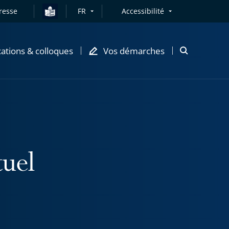
resse
FR
Accessibilité
cations & colloques
Vos démarches
Ouvrir
la
modale
de
recherche
tuel