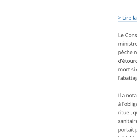
> Lire l
Le Conse
ministre
pêche m
d’étour
mort si
l’abattag
Il a not
à l’obli
rituel, 
sanitair
portait 