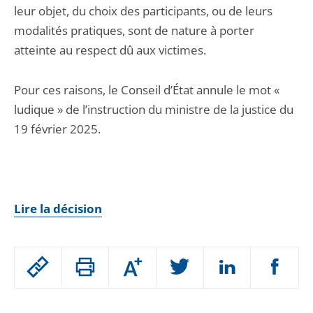
leur objet, du choix des participants, ou de leurs
modalités pratiques, sont de nature à porter
atteinte au respect dû aux victimes.
Pour ces raisons, le Conseil d’État annule le mot «
ludique » de l’instruction du ministre de la justice du
19 février 2025.
Lire la décision
Passer
Augmenter
le
ou
réduire
partage
Passer
la
taille