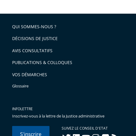
de
le
de
la
l'article
partage
police
pour
de
arriver
QUI SOMMES-NOUS ?
l'article
après
pour
DÉCISIONS DE JUSTICE
arriver
AVIS CONSULTATIFS
avant
PUBLICATIONS & COLLOQUES
VOS DÉMARCHES
Glossaire
INFOLETTRE
Inscrivez-vous à la lettre de la Justice administrative
SUIVEZ LE CONSEIL D'ETAT
S'inscrire