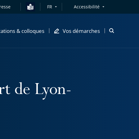
resse
FR
Accessibilité
cations & colloques
Vos démarches
Ouvrir
la
modale
de
recherche
ort de Lyon-