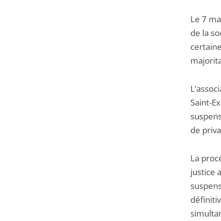
Le 7 mar
de la so
certaine
majorita
L’associ
Saint-Ex
suspens
de priva
La procé
justice 
suspens
définiti
simultan