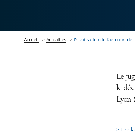
Accueil
Actualités
Privatisation de l’aéroport de
Passer
Passer
Le jug
la
la
le déc
navigation
navigation
Lyon-
de
de
l'article
l'article
pour
pour
arriver
arriver
> Lire l
après
avant