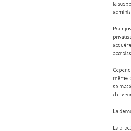
la suspe
adminis
Pour jus
privati
acquéreu
accrois
Cependan
même que
se matér
d’urgenc
La dema
La procé