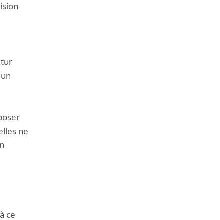
cision
utur
 un
pposer
elles ne
on
’à ce