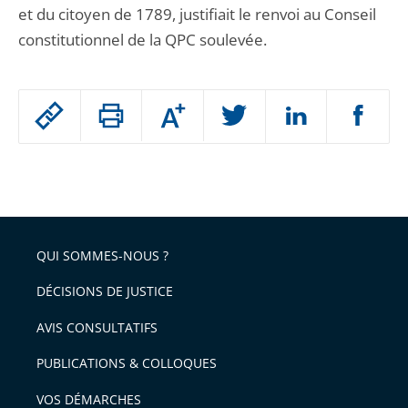
et du citoyen de 1789, justifiait le renvoi au Conseil
constitutionnel de la QPC soulevée.
Passer
Augmenter
le
ou
réduire
partage
Passer
la
taille
de
le
de
la
l'article
partage
police
pour
de
arriver
QUI SOMMES-NOUS ?
l'article
après
pour
DÉCISIONS DE JUSTICE
arriver
AVIS CONSULTATIFS
avant
PUBLICATIONS & COLLOQUES
VOS DÉMARCHES