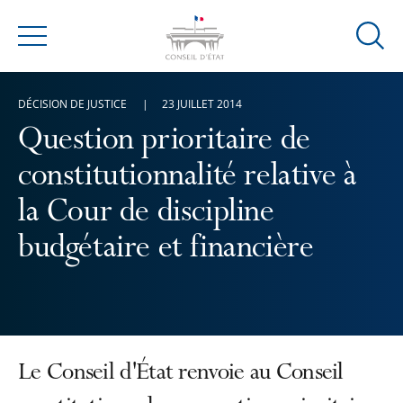
Ouvrir
Menu
la
modal
DÉCISION DE JUSTICE
23 JUILLET 2014
de
reche
Question prioritaire de
constitutionnalité relative à
la Cour de discipline
budgétaire et financière
Le Conseil d'État renvoie au Conseil