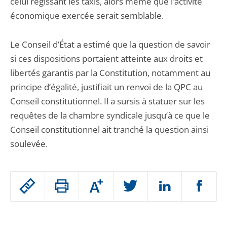
celui régissant les taxis, alors même que l’activité
économique exercée serait semblable.
Le Conseil d’État a estimé que la question de savoir
si ces dispositions portaient atteinte aux droits et
libertés garantis par la Constitution, notamment au
principe d’égalité, justifiait un renvoi de la QPC au
Conseil constitutionnel. Il a sursis à statuer sur les
requêtes de la chambre syndicale jusqu’à ce que le
Conseil constitutionnel ait tranché la question ainsi
soulevée.
Passer
Augmenter
le
ou
réduire
partage
Passer
la
taille
de
le
de