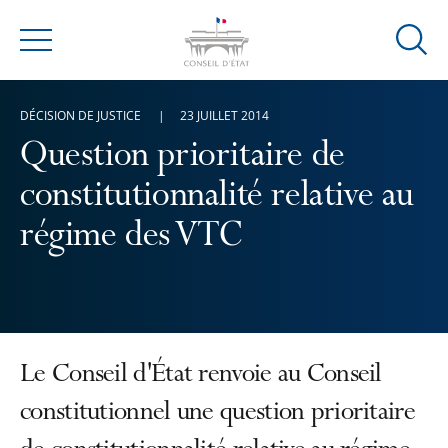
Ouvrir
Menu
la
modal
DÉCISION DE JUSTICE
23 JUILLET 2014
de
reche
Question prioritaire de
constitutionnalité relative au
régime des VTC
Le Conseil d'État renvoie au Conseil
constitutionnel une question prioritaire