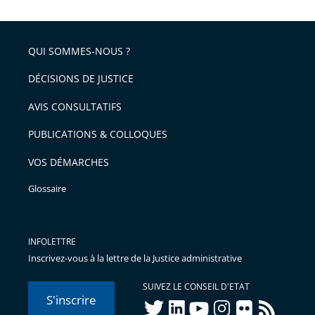
la
l'article
partage
police
pour
de
arriver
QUI SOMMES-NOUS ?
l'article
après
pour
DÉCISIONS DE JUSTICE
arriver
AVIS CONSULTATIFS
avant
PUBLICATIONS & COLLOQUES
VOS DÉMARCHES
Glossaire
INFOLETTRE
Inscrivez-vous à la lettre de la Justice administrative
SUIVEZ LE CONSEIL D'ETAT
S'inscrire
twitter
linkedIn
youtube
instagram
flickr
rss