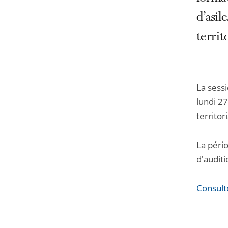
d’asil
territ
La sess
lundi 2
territor
La pério
d'auditi
Consult