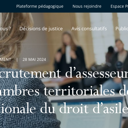
Plateforme pédagogique
Nous rejoindre
Espace P
ous ?
Décisions de justice
Avis consultatifs
Publi
EMENT
28 MAI 2024
crutement d’assesseur
ambres territoriales d
ionale du droit d’asil