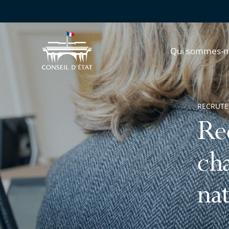
Qui sommes-n
RECRUT
Re
ch
nat