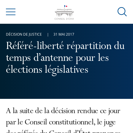
Ouvrir
Menu
la
modal
DÉCISION DE JUSTICE
31 MAI 2017
de
reche
Référé-liberté répartition du
temps d’antenne pour les
élections législatives
A la suite de la décision rendue ce jour
par le Conseil constitutionnel, le juge