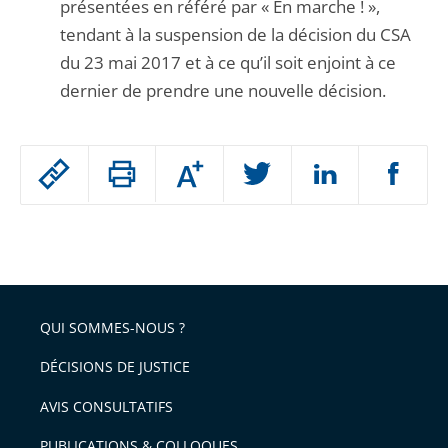
présentées en référé par « En marche ! »,
tendant à la suspension de la décision du CSA
du 23 mai 2017 et à ce qu’il soit enjoint à ce
dernier de prendre une nouvelle décision.
Passer
Augmenter
le
ou
réduire
partage
Passer
la
taille
de
le
de
la
l'article
partage
police
pour
de
arriver
QUI SOMMES-NOUS ?
l'article
après
pour
DÉCISIONS DE JUSTICE
arriver
AVIS CONSULTATIFS
avant
PUBLICATIONS & COLLOQUES