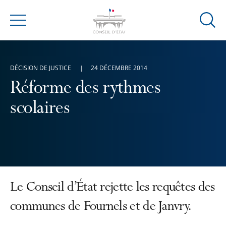
Ouvrir
Menu
la
modal
de
DÉCISION DE JUSTICE
24 DÉCEMBRE 2014
reche
Réforme des rythmes
scolaires
Le Conseil d’État rejette les requêtes des
communes de Fournels et de Janvry.