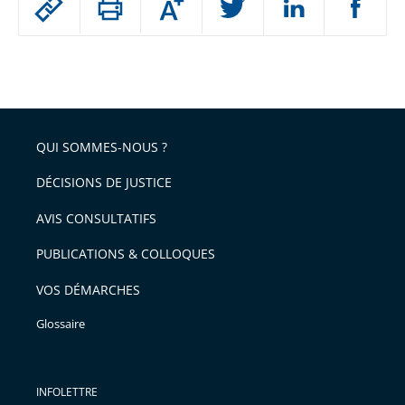
Augmenter
le
ou
réduire
partage
Passer
la
taille
de
le
de
la
l'article
partage
police
pour
de
arriver
QUI SOMMES-NOUS ?
l'article
après
pour
DÉCISIONS DE JUSTICE
arriver
AVIS CONSULTATIFS
avant
PUBLICATIONS & COLLOQUES
VOS DÉMARCHES
Glossaire
INFOLETTRE