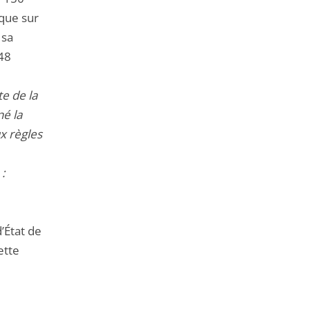
ique sur
 sa
 48
te de la
né la
x règles
:
’État de
ette