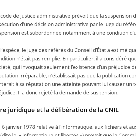
 code de justice administrative prévoit que la suspension 
exécution d’une décision administrative par le juge du référ
spension est subordonnée notamment à une condition d’
 l’espèce, le juge des référés du Conseil d’État a estimé qu
dition n’était pas remplie. En particulier, il a considéré que
ciété, qui invoquait seulement l’existence d’un préjudice d
putation irréparable, n’établissait pas que la publication c
rterait à sa réputation une atteinte pouvant lui causer un t
éjudice. Il a donc rejeté la demande de suspension.
re juridique et la délibération de la CNIL
u 6 janvier 1978 relative à l’informatique, aux fichiers et au
 (dite loi « informatique et libertés ») prévoit que la Comm