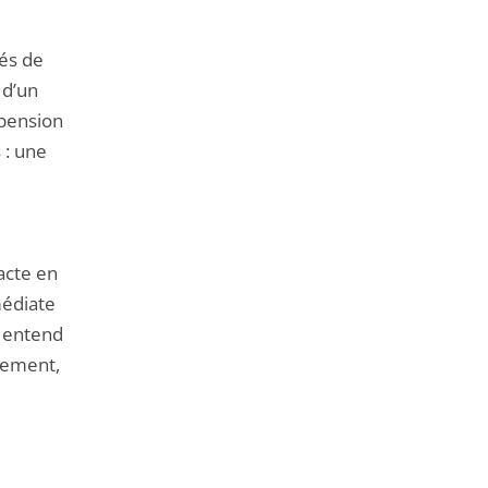
és de
 d’un
spension
 : une
acte en
médiate
l entend
vement,