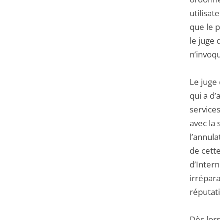
utilisat
que le 
le juge 
n’invoqu
Le juge 
qui a d’
services
avec la 
l’annula
de cette
d’Intern
irrépara
réputat
Dès lors