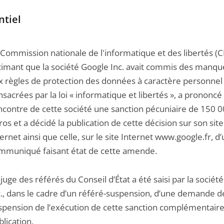
ntiel
 Commission nationale de l'informatique et des libertés (C
timant que la société Google Inc. avait commis des manq
x règles de protection des données à caractère personnel
nsacrées par la loi « informatique et libertés », a prononcé
encontre de cette société une sanction pécuniaire de 150 
ros et a décidé la publication de cette décision sur son site
ternet ainsi que celle, sur le site Internet www.google.fr, d
mmuniqué faisant état de cette amende.
 juge des référés du Conseil d’État a été saisi par la sociét
c., dans le cadre d’un référé-suspension, d’une demande d
spension de l’exécution de cette sanction complémentair
blication.