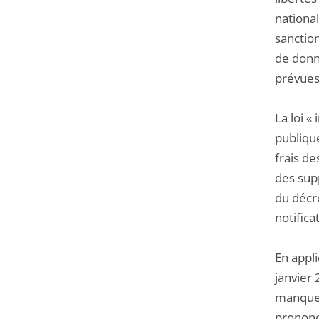
nationa
sanctio
de donn
prévues 
La loi «
publique
frais d
des supp
du décre
notifica
En appli
janvier 
manquem
prononc