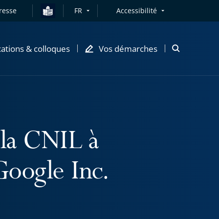
resse
FR
Accessibilité
cations & colloques
Vos démarches
Ouvrir
la
modale
de
recherche
 la CNIL à
Google Inc.