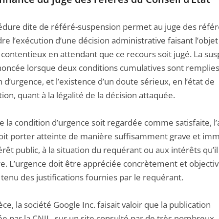
édure dite de référé-suspension permet au juge des référ
e l’exécution d’une décision administrative faisant l’objet
 contentieux en attendant que ce recours soit jugé. La su
noncée lorsque deux conditions cumulatives sont remplies
n d’urgence, et l’existence d’un doute sérieux, en l’état de
ction, quant à la légalité de la décision attaquée.
 la condition d’urgence soit regardée comme satisfaite, l’
oit porter atteinte de manière suffisamment grave et im
érêt public, à la situation du requérant ou aux intérêts qu’i
e. L’urgence doit être appréciée concrètement et objecti
enu des justifications fournies par le requérant.
èce, la société Google Inc. faisait valoir que la publication
e par la CNIL, sur un site consulté par de très nombreux