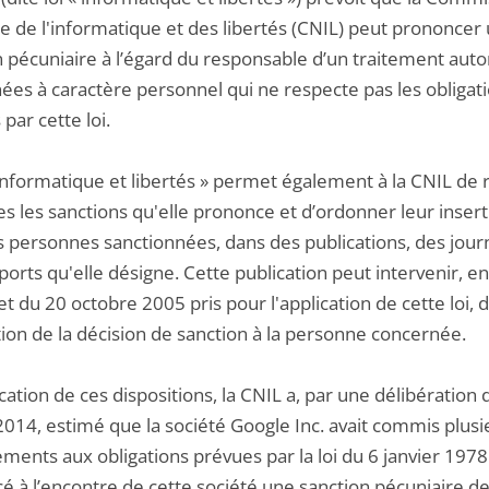
le de l'informatique et des libertés (CNIL) peut prononcer
n pécuniaire à l’égard du responsable d’un traitement aut
ées à caractère personnel qui ne respecte pas les obligat
par cette loi.
 informatique et libertés » permet également à la CNIL de
s les sanctions qu'elle prononce et d’ordonner leur insert
es personnes sanctionnées, dans des publications, des jou
orts qu'elle désigne. Cette publication peut intervenir, en
t du 20 octobre 2005 pris pour l'application de cette loi, d
tion de la décision de sanction à la personne concernée.
cation de ces dispositions, la CNIL a, par une délibération 
2014, estimé que la société Google Inc. avait commis plusi
ents aux obligations prévues par la loi du 6 janvier 1978
é à l’encontre de cette société une sanction pécuniaire d