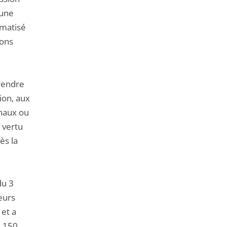
 une
omatisé
ions
 rendre
ion, aux
rnaux ou
 vertu
ès la
du 3
eurs
 et a
e 150