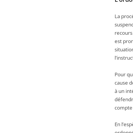
La proc
suspendr
recours
est pro
situatio
l’instru
Pour que
cause d
à un int
défendr
compte t
En l’esp
ordonné