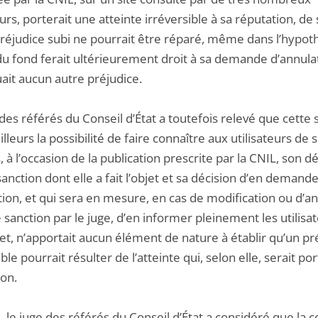
eurs, porterait une atteinte irréversible à sa réputation, de
préjudice subi ne pourrait être réparé, même dans l’hypot
du fond ferait ultérieurement droit à sa demande d’annulat
ait aucun autre préjudice.
des référés du Conseil d’État a toutefois relevé que cette 
ailleurs la possibilité de faire connaître aux utilisateurs de 
, à l’occasion de la publication prescrite par la CNIL, son 
sanction dont elle a fait l’objet et sa décision d’en demand
tion, et qui sera en mesure, en cas de modification ou d’a
 sanction par le juge, d’en informer pleinement les utilisa
et, n’apportait aucun élément de nature à établir qu’un pr
ble pourrait résulter de l’atteinte qui, selon elle, serait po
ion.
, le juge des référés du Conseil d’État a considéré que la c