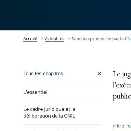
Accueil
Actualités
Sanction prononcée par la CNIL
Passer
Le jug
Tous les chapitres
la
l’exéc
navigation
L’essentiel
public
de
l'article
Le cadre juridique et la
pour
délibération de la CNIL
arriver
> lire l
après