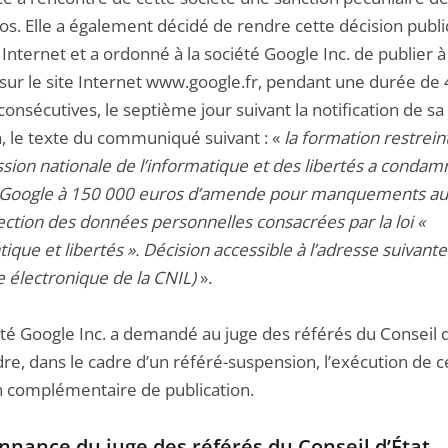
os. Elle a également décidé de rendre cette décision publ
 Internet et a ordonné à la société Google Inc. de publier à
 sur le site Internet www.google.fr, pendant une durée de
onsécutives, le septième jour suivant la notification de sa
n, le texte du communiqué suivant : «
la formation restrein
ion nationale de l’informatique et des libertés a condam
 Google à 150 000 euros d’amende pour manquements au
ection des données personnelles consacrées par la loi «
ique et libertés ». Décision accessible à l’adresse suivante 
e électronique de la CNIL)
».
été Google Inc. a demandé au juge des référés du Conseil d
re, dans le cadre d’un référé-suspension, l’exécution de c
n complémentaire de publication.
nnance du juge des référés du Conseil d’État