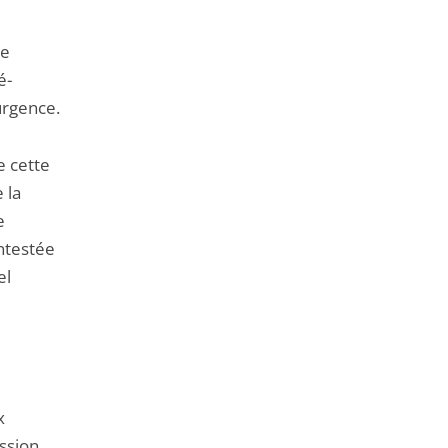
de
é-
urgence.
e cette
 la
e
ontestée
el
x
ission