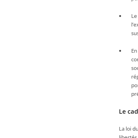
Le
l’
su
En
con
so
ré
po
pr
Le cad
La loi d
libertés