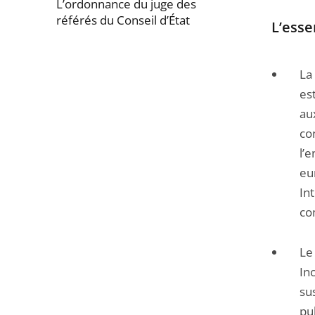
L’ordonnance du juge des
référés du Conseil d’État
L’esse
Passer
la
La
navigation
es
de
au
l'article
co
pour
l’
arriver
eu
avant
In
co
Le
In
su
pu