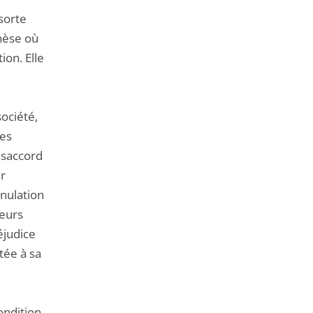
 sorte
hèse où
ion. Elle
société,
ses
désaccord
er
nnulation
teurs
éjudice
rtée à sa
ondition