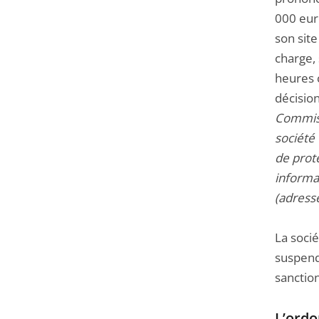
000 eur
son site
charge,
heures c
décisio
Commiss
société
de prot
informat
(adress
La soci
suspend
sanctio
L’ordo