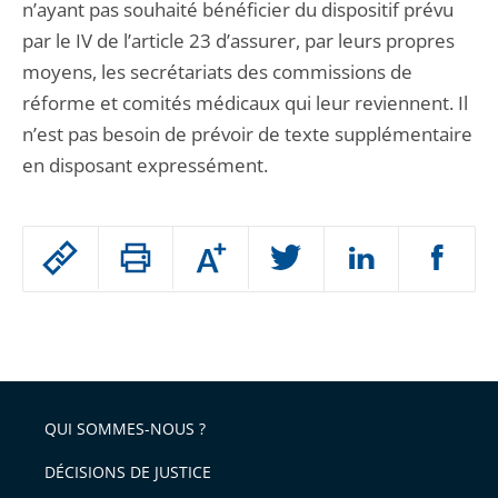
n’ayant pas souhaité bénéficier du dispositif prévu
par le IV de l’article 23 d’assurer, par leurs propres
moyens, les secrétariats des commissions de
réforme et comités médicaux qui leur reviennent. Il
n’est pas besoin de prévoir de texte supplémentaire
en disposant expressément.
Passer
Augmenter
le
ou
réduire
partage
Passer
la
taille
de
le
de
la
l'article
partage
police
pour
de
arriver
QUI SOMMES-NOUS ?
l'article
après
pour
DÉCISIONS DE JUSTICE
arriver