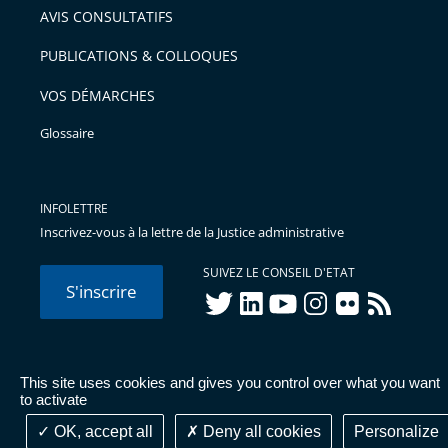
AVIS CONSULTATIFS
avant
PUBLICATIONS & COLLOQUES
VOS DÉMARCHES
Glossaire
INFOLETTRE
Inscrivez-vous à la lettre de la Justice administrative
SUIVEZ LE CONSEIL D'ETAT
S'inscrire
twitter
linkedIn
youtube
instagram
flickr
rss
This site uses cookies and gives you control over what you want
© Conseil d'État 2026 -
Mentions légales
-
Cookies
-
Données
to activate
personnelles
-
Publications administratives
-
Accessibilité :
partiellement conforme
OK, accept all
Deny all cookies
Personalize