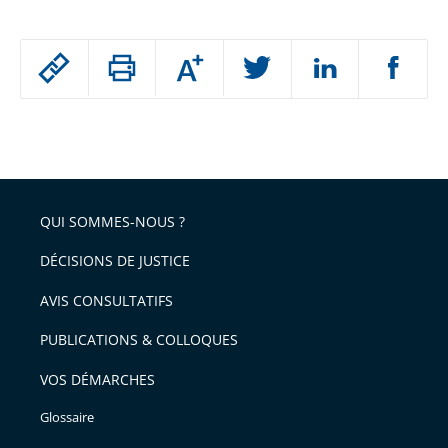
Passer
Augmenter
le
ou
réduire
partage
Passer
la
taille
de
le
de
la
l'article
partage
police
pour
de
arriver
QUI SOMMES-NOUS ?
l'article
après
pour
DÉCISIONS DE JUSTICE
arriver
AVIS CONSULTATIFS
avant
PUBLICATIONS & COLLOQUES
VOS DÉMARCHES
Glossaire